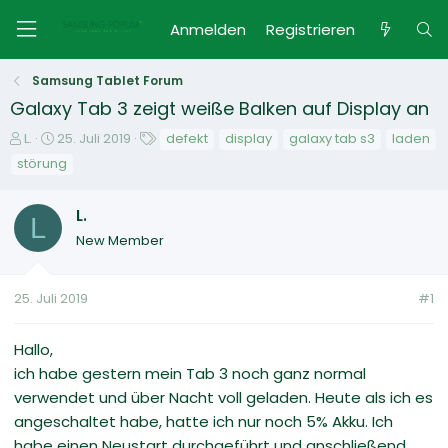
Anmelden
Registrieren
Samsung Tablet Forum
Galaxy Tab 3 zeigt weiße Balken auf Display an
E
E
S
L.
25. Juli 2019
defekt
display
galaxy tab s3
laden
r
r
c
störung
s
s
h
t
t
l
L.
e
e
a
L
l
l
g
New Member
l
l
w
e
t
o
r
a
r
25. Juli 2019
#1
m
t
e
Hallo,
ich habe gestern mein Tab 3 noch ganz normal
verwendet und über Nacht voll geladen. Heute als ich es
angeschaltet habe, hatte ich nur noch 5% Akku. Ich
habe einen Neustart durchgeführt und anschließend