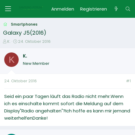
Anmelden
Registrieren
Smartphones
Galaxy J5(2016)
E
E
K.
24. Oktober 2016
r
r
s
s
K.
K
t
t
New Member
e
e
l
l
l
l
24. Oktober 2016
#1
e
t
r
a
m
Seid ein paar Tagen läuft das Radio nicht mehr.Wenn
ich es einschalte kommt sofort die Meldung auf dem
Display"Radio angehalten"?Ich hoffe es kann mir jemand
weiterhelfenDanke!