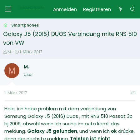
Anmelden
Registrieren
Smartphones
Galaxy J5 (2016) DUOS Verbindung mite RNS 510
von VW
E
E
M.
1. März 2017
r
r
s
s
M.
M
t
t
User
e
e
l
l
l
l
1. März 2017
#1
e
t
r
a
m
Halo, ich habe problem mit dem verbindung von
Samsung Galaxy J5 (2016) Duos , mit RNS 510 Passat 3c
bj 2009, obwohl wenn ich suche im auto komt das
meldung.
Galaxy J5 gefunden
, und wenn ich
ok
drücke,
dann der nechste meldung.
Telefon ist nicht