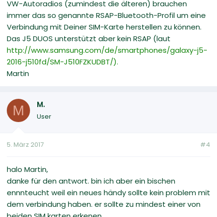
VW-Autoradios (zumindest die älteren) brauchen
immer das so genannte RSAP-Bluetooth-Profil um eine
Verbindung mit Deiner SIM-Karte herstellen zu können.
Das J5 DUOS unterstützt aber kein RSAP (laut
http://www.samsung.com/de/smartphones/galaxy-j5-
2016-j510fd/SM-J510FZKUDBT/).
Martin
M.
M
User
5. März 2017
#4
halo Martin,
danke für den antwort. bin ich aber ein bischen
ennnteucht weil ein neues händy sollte kein problem mit
dem verbindung haben. er sollte zu mindest einer von
beiden SIM karten erkenen.