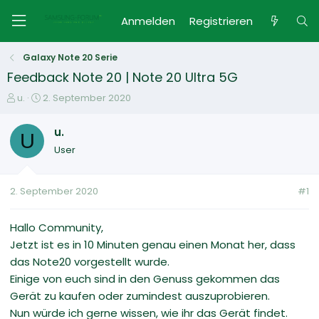
Anmelden
Registrieren
Galaxy Note 20 Serie
Feedback Note 20 | Note 20 Ultra 5G
E
E
u.
2. September 2020
r
r
s
s
u.
U
t
t
User
e
e
l
l
l
l
2. September 2020
#1
e
t
r
a
m
Hallo Community,
Jetzt ist es in 10 Minuten genau einen Monat her, dass
das Note20 vorgestellt wurde.
Einige von euch sind in den Genuss gekommen das
Gerät zu kaufen oder zumindest auszuprobieren.
Nun würde ich gerne wissen, wie ihr das Gerät findet.