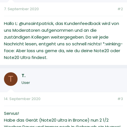
7. September 2020
#2
Hallo L: @unsaintpatrick, das Kundenfeedback wird von
uns Moderatoren aufgenommen und an die
zuständigen Kollegen weitergegeben. Da wir jede
Nachricht lesen, entgeht uns so schnell nichts! *:winking-
face: Aber lass uns gerne da, wie du deine Note20 oder
Note20 Ultra findest.
T.
T
User
14. September 2020
#3
Servus!
Habe das Gerät (Note20 ultra in Bronce) nun 2 1/2
Wochen.Davor und immer noch in Gebrauch ein Huawei