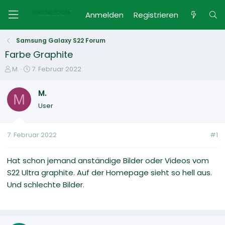
Anmelden
Registrieren
Samsung Galaxy S22 Forum
Farbe Graphite
E
E
M.
7. Februar 2022
r
r
s
s
M.
M
t
t
User
e
e
l
l
l
l
7. Februar 2022
#1
e
t
r
a
m
Hat schon jemand anständige Bilder oder Videos vom
S22 Ultra graphite. Auf der Homepage sieht so hell aus.
Und schlechte Bilder.