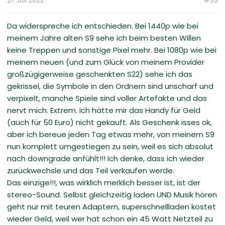
21. Juli 2022
#33
Da widerspreche ich entschieden. Bei 1440p wie bei
meinem Jahre alten S9 sehe ich beim besten Willen
keine Treppen und sonstige Pixel mehr. Bei 1080p wie bei
meinem neuen (und zum Glück von meinem Provider
großzügigerweise geschenkten S22) sehe ich das
gekrissel, die Symbole in den Ordnern sind unscharf und
verpixelt, manche Spiele sind voller Artefakte und das
nervt mich. Extrem. Ich hätte mir das Handy für Geld
(auch für 50 Euro) nicht gekauft. Als Geschenk isses ok,
aber ich bereue jeden Tag etwas mehr, von meinem S9
nun komplett umgestiegen zu sein, weil es sich absolut
nach downgrade anfühlt!!! Ich denke, dass ich wieder
zurückwechsle und das Teil verkaufen werde.
Das einzige!!!, was wirklich merklich besser ist, ist der
stereo-Sound. Selbst gleichzeitig laden UND Musik hören
geht nur mit teuren Adaptern, superschnellladen kostet
wieder Geld, weil wer hat schon ein 45 Watt Netzteil zu