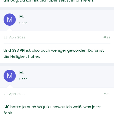
unnötig. Da kannst dich aber selbst informieren.
M.
M
User
23. April 2022
#29
Und 393 PPI ist also auch weniger geworden. Dafür ist
die Helligkeit höher.
M.
M
User
23. April 2022
#30
S10 hatte ja auch WQHD+ soweit ich weiß, was jetzt
fehlt.