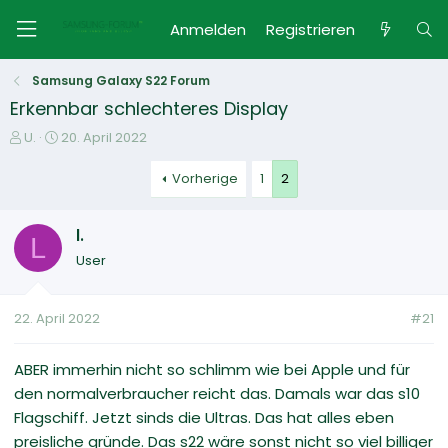
Anmelden
Registrieren
Samsung Galaxy S22 Forum
Erkennbar schlechteres Display
E
E
U.
20. April 2022
r
r
s
s
Vorherige
1
2
t
t
e
e
l.
l
l
L
l
l
User
e
t
r
a
m
22. April 2022
#21
ABER immerhin nicht so schlimm wie bei Apple und für
den normalverbraucher reicht das. Damals war das s10
Flagschiff. Jetzt sinds die Ultras. Das hat alles eben
preisliche gründe. Das s22 wäre sonst nicht so viel billiger