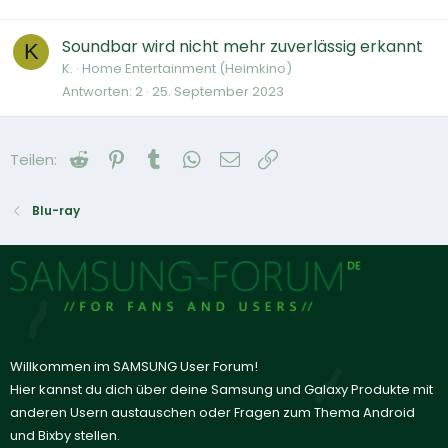
Soundbar wird nicht mehr zuverlässig erkannt
K
K.
Home Entertainment (Heimkino)
Antworten
2
25. September 2023
Reddit
Pinterest
Tumblr
WhatsApp
E-Mail
Link
Teilen:
Blu-ray
Willkommen im SAMSUNG User Forum!
Hier kannst du dich über deine Samsung und Galaxy Produkte mit
anderen Usern austauschen oder Fragen zum Thema Android
und Bixby stellen.