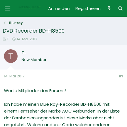
Anmelden
Registrieren
Blu-ray
DVD Recorder BD-H8500
E
E
T.
14. Mai 2017
r
r
s
s
T.
T
t
t
New Member
e
e
l
l
l
l
14. Mai 2017
#1
e
t
r
a
m
Werte Mitglieder des Forums!
Ich habe meinen Blue Ray-Recorder BD-H8500 mit
einem Fernseher der Marke AOC verbunden. In der Liste
der Fernbedienungscodes ist diese Marke aber nicht
angeführt. Welche anderer Code welcher anderen