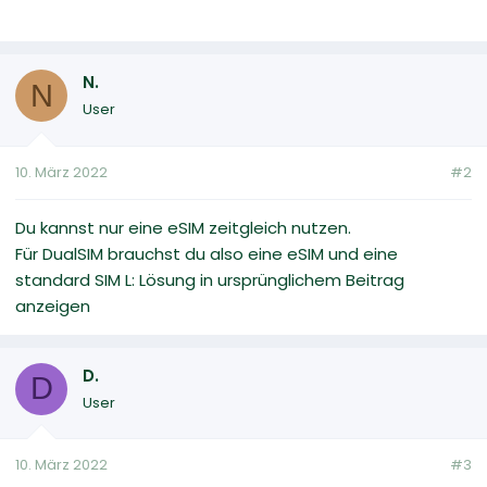
N.
N
User
10. März 2022
#2
Du kannst nur eine eSIM zeitgleich nutzen.
Für DualSIM brauchst du also eine eSIM und eine
standard SIM L: Lösung in ursprünglichem Beitrag
anzeigen
D.
D
User
10. März 2022
#3