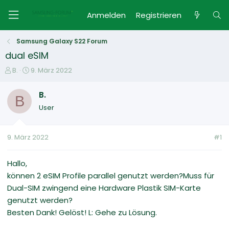
Anmelden
Registrieren
Samsung Galaxy S22 Forum
dual eSIM
E
E
B.
9. März 2022
r
r
s
s
B.
B
t
t
User
e
e
l
l
l
l
9. März 2022
#1
e
t
r
a
m
Hallo,
können 2 eSIM Profile parallel genutzt werden?Muss für
Dual-SIM zwingend eine Hardware Plastik SIM-Karte
genutzt werden?
Besten Dank! Gelöst! L: Gehe zu Lösung.