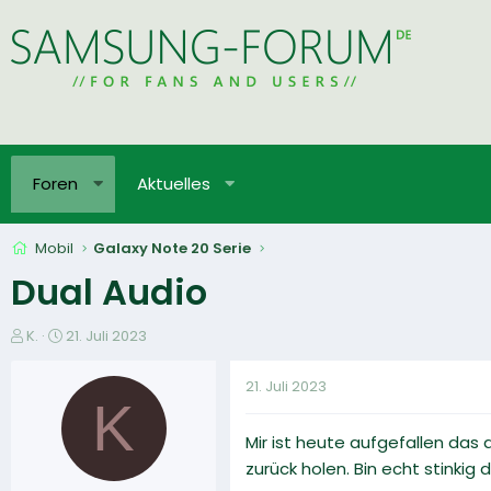
Foren
Aktuelles
Mobil
Galaxy Note 20 Serie
Dual Audio
E
E
K.
21. Juli 2023
r
r
s
s
21. Juli 2023
t
t
K
e
e
Mir ist heute aufgefallen das
l
l
l
l
zurück holen. Bin echt stinki
e
t