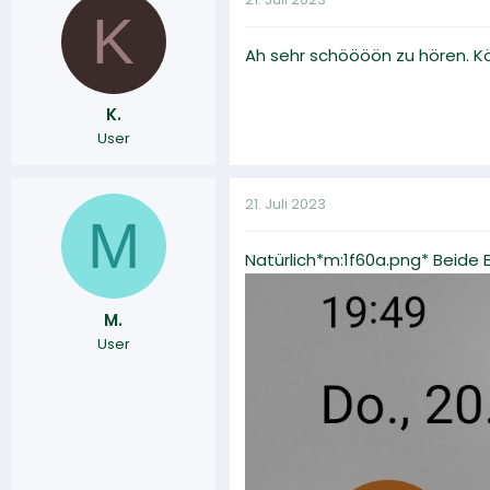
K
Ah sehr schöööön zu hören. Kö
K.
User
21. Juli 2023
M
Natürlich*m:1f60a.png* Beide 
M.
User