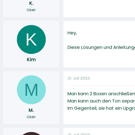
K.
r
a
User
m
K
Hey,
Diese Lösungen und Anleitung
Kim
21. Juli 2023
M
Man kann 2 Boxen anschließen
Man kann auch den Ton separat 
Im Gegenteil, sie hat ein Up
M.
User
21. Juli 2023