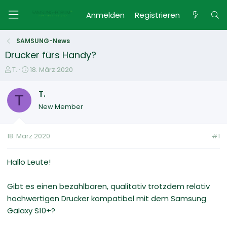
Anmelden
Registrieren
SAMSUNG-News
Drucker fürs Handy?
E
E
T.
18. März 2020
r
r
s
s
T.
T
t
t
New Member
e
e
l
l
l
l
18. März 2020
#1
e
t
r
a
m
Hallo Leute!
Gibt es einen bezahlbaren, qualitativ trotzdem relativ
hochwertigen Drucker kompatibel mit dem Samsung
Galaxy S10+?