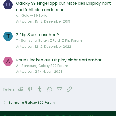
Galaxy S9 Fingertipp auf Mitte des Display hört
D
und fühlt sich anders an
d.
Galaxy S9 Serie
Antworten
15
3. Dezember 2019
Z Flip 3 umtauschen?
T
T.
Samsung Galaxy Z Fold | Z Flip Forum
Antworten
12
2. Dezember 2022
Raue Flecken auf Display nicht entfernbar
A
A.
Samsung Galaxy S22 Forum
Antworten
24
14. Juni 2023
Reddit
Pinterest
Tumblr
WhatsApp
E-Mail
Link
Teilen:
Samsung Galaxy S20 Forum