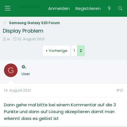
Anmelden
Registrieren
Samsung Galaxy S20 Forum
Display Problem
E
E
w.
12. August 2021
r
r
s
s
Vorherige
1
2
t
t
e
e
G.
l
l
G
l
l
User
e
t
r
a
m
14. August 2021
#21
Dann gehe mal bitte bei einem Kommentar auf die 3
Punkte und dann auf Lösung akzeptieren damit man
erkennt dass es gelöst ist