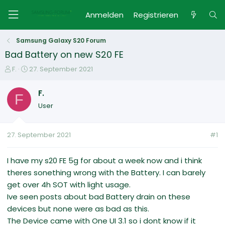
Anmelden
Registrieren
Samsung Galaxy S20 Forum
Bad Battery on new S20 FE
E
E
F.
27. September 2021
r
r
s
s
F.
F
t
t
User
e
e
l
l
l
l
27. September 2021
#1
e
t
r
a
m
I have my s20 FE 5g for about a week now and i think
theres sonething wrong with the Battery. I can barely
get over 4h SOT with light usage.
Ive seen posts about bad Battery drain on these
devices but none were as bad as this.
The Device came with One UI 3.1 so i dont know if it