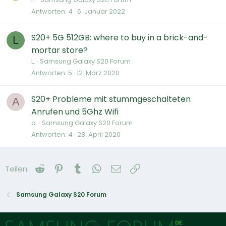
Antworten
4
6. Januar 2022
S20+ 5G 512GB: where to buy in a brick-and-
L
mortar store?
L.
Samsung Galaxy S20 Forum
Antworten
5
12. März 2020
S20+ Probleme mit stummgeschalteten
A
Anrufen und 5Ghz Wifi
a.
Samsung Galaxy S20 Forum
Antworten
4
28. April 2020
Reddit
Pinterest
Tumblr
WhatsApp
E-Mail
Link
Teilen:
Samsung Galaxy S20 Forum