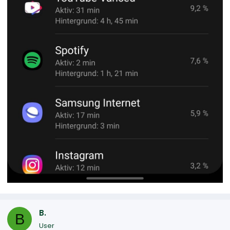
B.
B
User