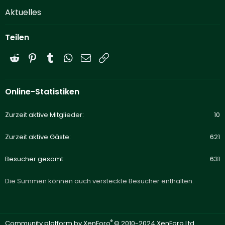
Aktuelles
Teilen
Reddit
Pinterest
Tumblr
WhatsApp
E-Mail
Link
Online-Statistiken
Zurzeit aktive Mitglieder
10
Zurzeit aktive Gäste
621
Besucher gesamt
631
Die Summen können auch versteckte Besucher enthalten.
®
Community platform by XenForo
© 2010-2024 XenForo Ltd.