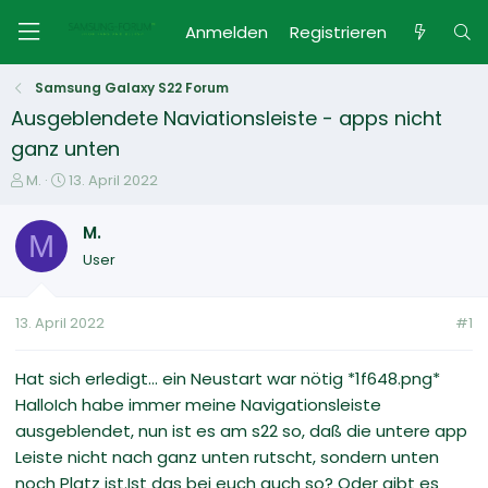
Anmelden
Registrieren
Samsung Galaxy S22 Forum
Ausgeblendete Naviationsleiste - apps nicht
ganz unten
E
E
M.
13. April 2022
r
r
s
s
M.
M
t
t
User
e
e
l
l
l
l
13. April 2022
#1
e
t
r
a
m
Hat sich erledigt... ein Neustart war nötig *1f648.png*
HalloIch habe immer meine Navigationsleiste
ausgeblendet, nun ist es am s22 so, daß die untere app
Leiste nicht nach ganz unten rutscht, sondern unten
noch Platz ist.Ist das bei euch auch so? Oder gibt es