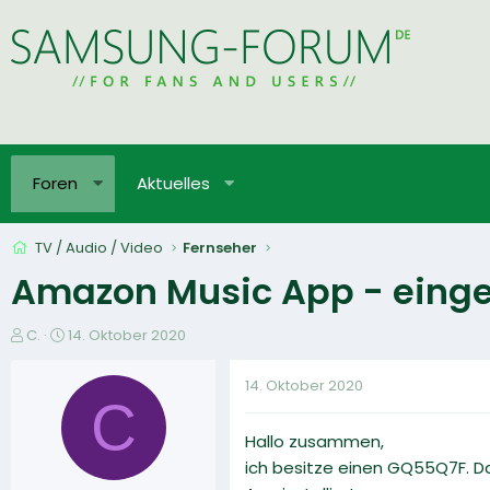
Foren
Aktuelles
TV / Audio / Video
Fernseher
Amazon Music App - einge
E
E
C.
14. Oktober 2020
r
r
s
s
14. Oktober 2020
t
t
C
e
e
Hallo zusammen,
l
l
l
l
ich besitze einen GQ55Q7F. D
e
t