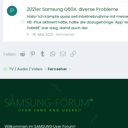
2021er Samsung Q60A: diverse Probleme
P
Hallo! Ich kämpfe quasi seit Inbetriebnahme mit mein
HD-Plus aktiviert hatte, hatte die dazugehörige 'App' l
Satellit" war weg, damit auch der...
P.
16. Mai 2021
Fernseher
Reddit
Pinterest
Tumblr
WhatsApp
E-Mail
Link
Teilen:
TV / Audio / Video
Fernseher
Willkommen im SAMSUNG User Forum!