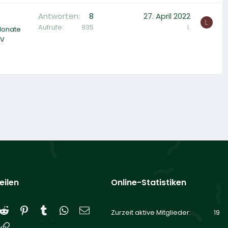
Antworten
8
27. April 2022
L
Aufrufe
935
l.
-Monate
TV
eilen
Online-Statistiken
Reddit
Pinterest
Tumblr
WhatsApp
E-Mail
Zurzeit aktive Mitglieder
19
Link