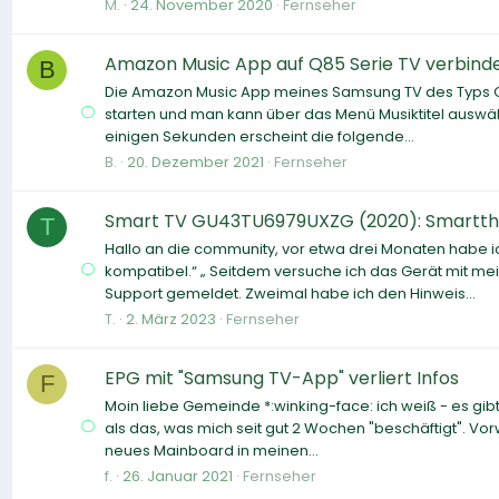
M.
24. November 2020
Fernseher
Amazon Music App auf Q85 Serie TV verbinde
B
Die Amazon Music App meines Samsung TV des Typs GQ
starten und man kann über das Menü Musiktitel auswähl
einigen Sekunden erscheint die folgende...
B.
20. Dezember 2021
Fernseher
Smart TV GU43TU6979UXZG (2020): Smartthin
T
Hallo an die community, vor etwa drei Monaten habe i
kompatibel.“ „ Seitdem versuche ich das Gerät mit me
Support gemeldet. Zweimal habe ich den Hinweis...
T.
2. März 2023
Fernseher
EPG mit "Samsung TV-App" verliert Infos
F
Moin liebe Gemeinde *:winking-face: ich weiß - es gib
als das, was mich seit gut 2 Wochen "beschäftigt". Vor
neues Mainboard in meinen...
f.
26. Januar 2021
Fernseher