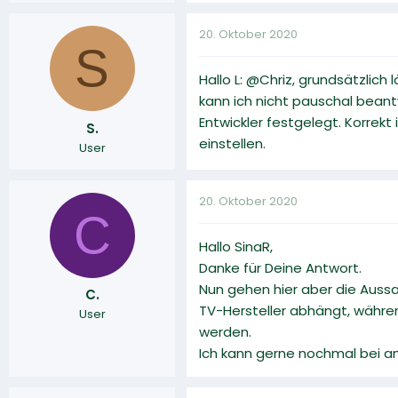
20. Oktober 2020
S
Hallo L: @Chriz, grundsätzlich
kann ich nicht pauschal bean
Entwickler festgelegt. Korrek
S.
einstellen.
User
20. Oktober 2020
C
Hallo SinaR,
Danke für Deine Antwort.
Nun gehen hier aber die Auss
C.
TV-Hersteller abhängt, währe
User
werden.
Ich kann gerne nochmal bei am