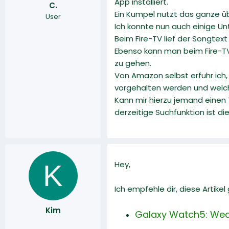
App installiert.
C.
r
a
Ein Kumpel nutzt das ganze übe
User
m
Ich konnte nun auch einige U
Beim Fire-TV lief der Songtext
Ebenso kann man beim Fire-TV
zu gehen.
Von Amazon selbst erfuhr ich, 
vorgehalten werden und welch
Kann mir hierzu jemand einen
derzeitige Suchfunktion ist di
K
Hey,
Ich empfehle dir, diese Artike
Kim
Galaxy Watch5: Wea