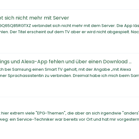
t sich nicht mehr mit Server
65Q85RGTXZ verbindet sich nicht mehr mit dem Server. Die App läss
en. Der Titel erscheint auf dem TV aber er wird nicht abgespielt. Na
gs und Alexa-App fehlen und über einen Download ...
ch bei Samsung einen Smart TV geholt, mit der Angabe „mit Alexa
iner Sprachassistentin zu verbinden. Dreimal habe ich mich beim S
t hier extrem viele "EPG-Themen", die aber an sich irgendwie "anders
weg: ein Service-Techniker war bereits vor Ort und hat mir vorgestern