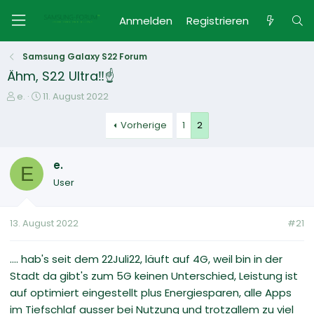
Anmelden
Registrieren
Samsung Galaxy S22 Forum
Ähm, S22 Ultra‼️☝
E
E
e.
11. August 2022
r
r
s
s
Vorherige
1
2
t
t
e
e
e.
l
l
E
l
l
User
e
t
r
a
m
13. August 2022
#21
.... hab's seit dem 22Juli22, läuft auf 4G, weil bin in der
Stadt da gibt's zum 5G keinen Unterschied, Leistung ist
auf optimiert eingestellt plus Energiesparen, alle Apps
im Tiefschlaf ausser bei Nutzung und trotzallem zu viel