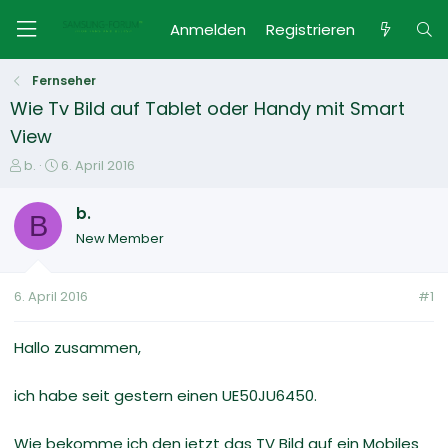
Anmelden
Registrieren
Fernseher
Wie Tv Bild auf Tablet oder Handy mit Smart
View
E
E
b.
6. April 2016
r
r
s
s
b.
B
t
t
New Member
e
e
l
l
l
l
6. April 2016
#1
e
t
r
a
m
Hallo zusammen,
ich habe seit gestern einen UE50JU6450.
Wie bekomme ich den jetzt das TV Bild auf ein Mobiles