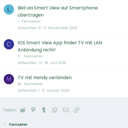
Bild via Smart View auf Smartphone
L
übertragen
l.
Fernseher
Antworten
6
17. November 2016
IOS Smart View App findet TV mit LAN
C
Anbindung nicht!
C.
Fernseher
Antworten
13
18. Juni 2019
TV mit Handy verbinden
M
M.
Fernseher
Antworten
1
5. Januar 2020
Reddit
Pinterest
Tumblr
WhatsApp
E-Mail
Link
Teilen:
Fernseher