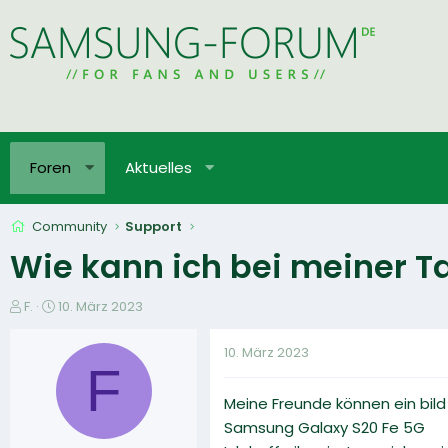
Foren
Aktuelles
Community
Support
Wie kann ich bei meiner Ta
E
E
F.
10. März 2023
r
r
s
s
10. März 2023
t
t
F
e
e
Meine Freunde können ein bild 
l
l
l
l
Samsung Galaxy S20 Fe 5G
e
t