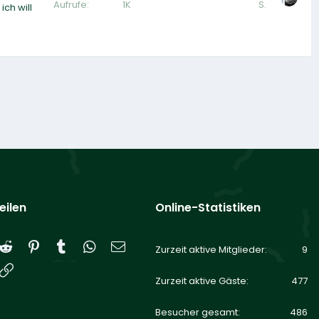
Aufrufe
1K
S.
ich will
eilen
Online-Statistiken
Reddit
Pinterest
Tumblr
WhatsApp
E-Mail
Zurzeit aktive Mitglieder
9
Link
Zurzeit aktive Gäste
477
Besucher gesamt
486