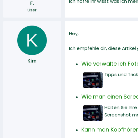
Ich hoffe ihr wisst was ich m
F.
r
a
User
m
K
Hey,
Ich empfehle dir, diese Artike
Kim
Wie verwalte ich Fot
Tipps und Tric
Wie man einen Scre
Halten Sie Ihr
Screenshot m
Kann man Kopfhörer