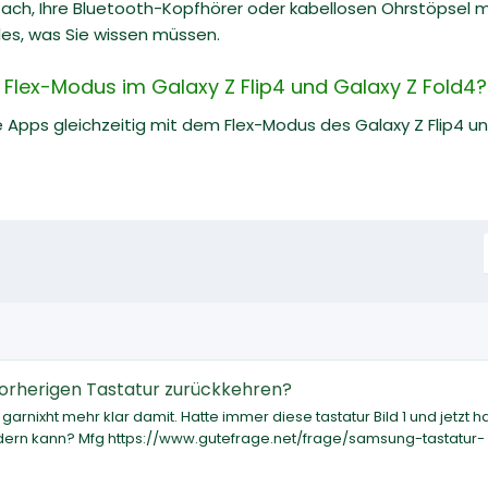
nfach, Ihre Bluetooth-Kopfhörer oder kabellosen Ohrstöpsel 
lles, was Sie wissen müssen.
n Flex-Modus im Galaxy Z Flip4 und Galaxy Z Fold4?
Apps gleichzeitig mit dem Flex-Modus des Galaxy Z Flip4 und
vorherigen Tastatur zurückkehren?
garnixht mehr klar damit. Hatte immer diese tastatur Bild 1 und jetzt h
ändern kann? Mfg https://www.gutefrage.net/frage/samsung-tastatur-