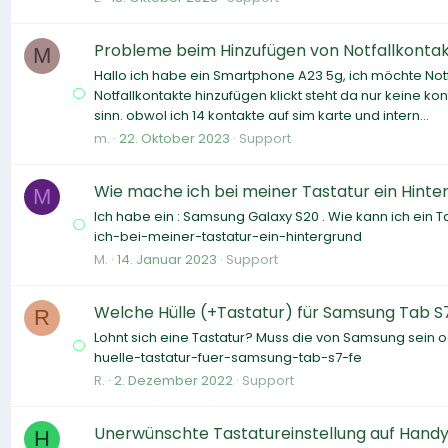
Probleme beim Hinzufügen von Notfallkonta
M
Hallo ich habe ein Smartphone A23 5g, ich möchte Notf
Notfallkontakte hinzufügen klickt steht da nur keine k
sinn. obwol ich 14 kontakte auf sim karte und intern...
m.
22. Oktober 2023
Support
Wie mache ich bei meiner Tastatur ein Hinte
M
Ich habe ein : Samsung Galaxy S20 . Wie kann ich ei
ich-bei-meiner-tastatur-ein-hintergrund
M.
14. Januar 2023
Support
Welche Hülle (+Tastatur) für Samsung Tab S
R
Lohnt sich eine Tastatur? Muss die von Samsung sein 
huelle-tastatur-fuer-samsung-tab-s7-fe
R.
2. Dezember 2022
Support
Unerwünschte Tastatureinstellung auf Handy:
H