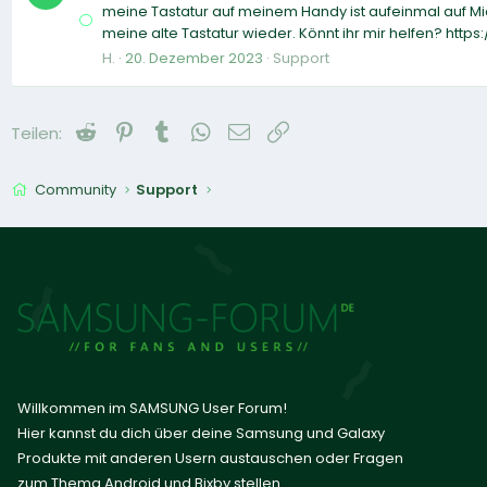
meine Tastatur auf meinem Handy ist aufeinmal auf Micro
meine alte Tastatur wieder. Könnt ihr mir helfen? http
H.
20. Dezember 2023
Support
Reddit
Pinterest
Tumblr
WhatsApp
E-Mail
Link
Teilen:
Community
Support
Willkommen im SAMSUNG User Forum!
Hier kannst du dich über deine Samsung und Galaxy
Produkte mit anderen Usern austauschen oder Fragen
zum Thema Android und Bixby stellen.