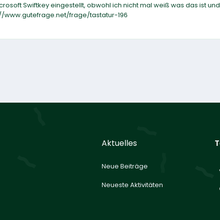
soft Swiftkey eingestellt, obwohl ich nicht mal weiß was das ist und 
s://www.gutefrage.net/frage/tastatur-196
Aktuelles
T
Neue Beiträge
Neueste Aktivitäten