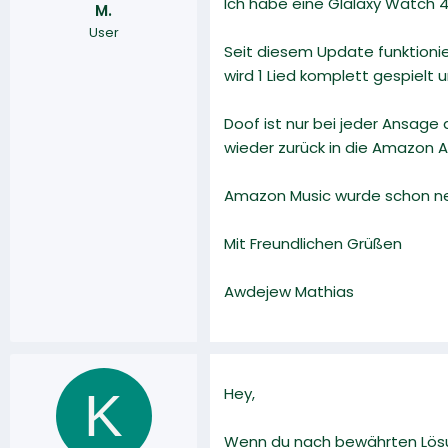
Ich habe eine Glalaxy Watch 4 u
M.
r
a
User
m
Seit diesem Update funktionie
wird 1 Lied komplett gespielt 
Doof ist nur bei jeder Ansage
wieder zurück in die Amazon A
Amazon Music wurde schon neu 
Mit Freundlichen Grüßen
Awdejew Mathias
K
Hey,
Wenn du nach bewährten Lösun