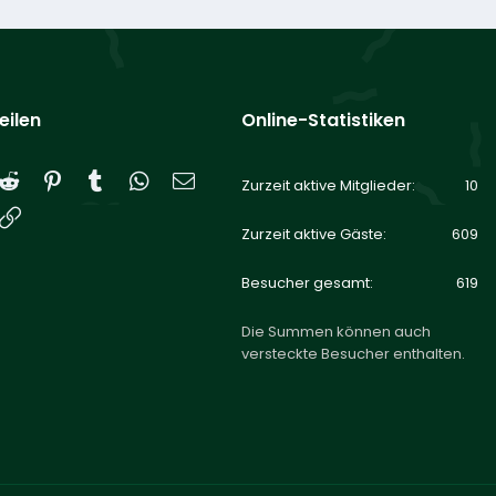
eilen
Online-Statistiken
Reddit
Pinterest
Tumblr
WhatsApp
E-Mail
Zurzeit aktive Mitglieder
10
Link
Zurzeit aktive Gäste
609
Besucher gesamt
619
Die Summen können auch
versteckte Besucher enthalten.