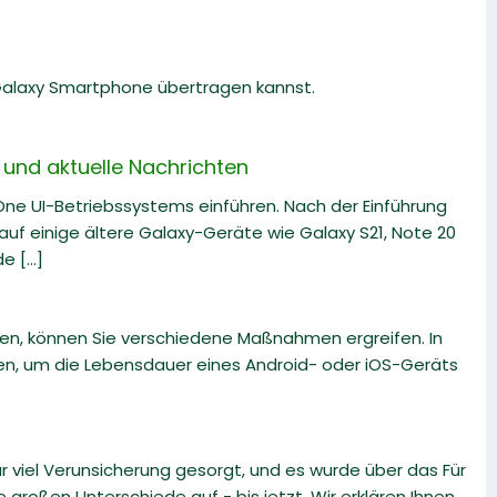
 Galaxy Smartphone übertragen kannst.
und aktuelle Nachrichten
 One UI-Betriebssystems einführen. Nach der Einführung
uf einige ältere Galaxy-Geräte wie Galaxy S21, Note 20
 [...]
en, können Sie verschiedene Maßnahmen ergreifen. In
nen, um die Lebensdauer eines Android- oder iOS-Geräts
iel Verunsicherung gesorgt, und es wurde über das Für
e großen Unterschiede auf - bis jetzt. Wir erklären Ihnen