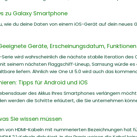
Os zu Galaxy Smartphone
 du, wie du deine Daten von einem iOS-Gerät auf dein neues
Geeignete Geräte, Erscheinungsdatum, Funktionen 
-Serie wird wahrscheinlich die nächste stabile Iteration des
 mit seinem nächsten Flaggschiff-Lineup, Samsung würde es a
altbare liefern. Ähnlich wie One UI 5.0 wird auch das kommende
ieren: Tipps für Android und iOS
Lebensdauer des Akkus Ihres Smartphones verlängern möcht
en werden die Schritte erläutert, die Sie unternehmen kön
s was Sie wissen müssen
 von HDMI-Kabeln mit nummerierten Bezeichnungen hat für v
DMI 2.1-Kabeln diskutiert. In der Praxis weisen die Kabel kein