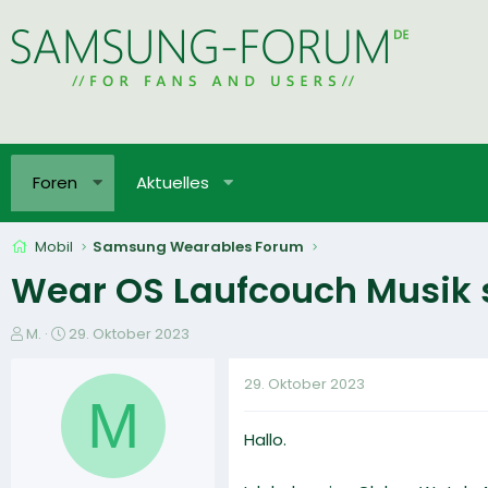
Foren
Aktuelles
Mobil
Samsung Wearables Forum
Wear OS Laufcouch Musik s
E
E
M.
29. Oktober 2023
r
r
s
s
29. Oktober 2023
t
t
M
e
e
Hallo.
l
l
l
l
e
t