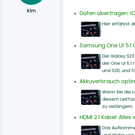
Kim
Daten übertragen: i
Hier erfährst
Samsung One UI 5.1 
Die Galaxy S23
der One UI 5.1
und S20, und f
Akkuverbrauch optim
Wenn Sie die 
diesem Leitfad
zu verlängern.
HDMI 2.1 Kabel: Alle
Das Aufkommen
und Wider von H