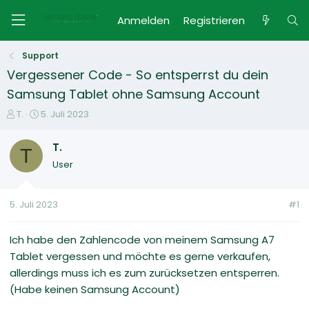
Anmelden
Registrieren
Support
Vergessener Code - So entsperrst du dein
Samsung Tablet ohne Samsung Account
E
E
T.
5. Juli 2023
r
r
s
s
T.
T
t
t
User
e
e
l
l
l
l
5. Juli 2023
#1
e
t
r
a
m
Ich habe den Zahlencode von meinem Samsung A7
Tablet vergessen und möchte es gerne verkaufen,
allerdings muss ich es zum zurücksetzen entsperren.
(Habe keinen Samsung Account)