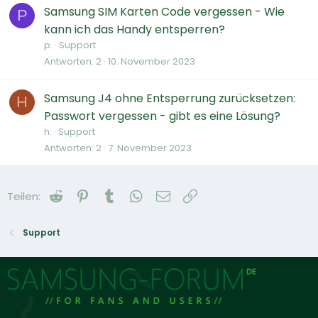
Samsung SIM Karten Code vergessen - Wie
P
kann ich das Handy entsperren?
p.
Support
Antworten
2
10. November 2023
Samsung J4 ohne Entsperrung zurücksetzen:
H
Passwort vergessen - gibt es eine Lösung?
h.
Support
Antworten
2
7. November 2023
Reddit
Pinterest
Tumblr
WhatsApp
E-Mail
Link
Teilen:
Support