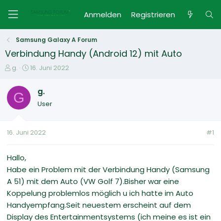
Anmelden
Registrieren
Samsung Galaxy A Forum
Verbindung Handy (Android 12) mit Auto
E
E
g.
16. Juni 2022
r
r
s
s
g.
G
t
t
User
e
e
l
l
l
l
16. Juni 2022
#1
e
t
r
a
m
Hallo,
Habe ein Problem mit der Verbindung Handy (Samsung
A 51) mit dem Auto (VW Golf 7).Bisher war eine
Koppelung problemlos möglich u ich hatte im Auto
Handyempfang.Seit neuestem erscheint auf dem
Display des Entertainmentsystems (ich meine es ist ein