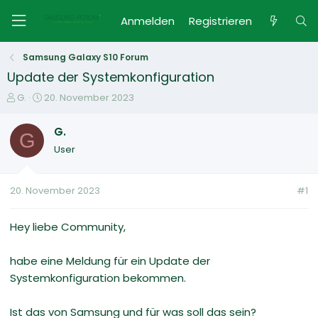
Anmelden
Registrieren
Samsung Galaxy S10 Forum
Update der Systemkonfiguration
E
E
G.
20. November 2023
r
r
s
s
G.
G
t
t
User
e
e
l
l
l
l
20. November 2023
#1
e
t
r
a
m
Hey liebe Community,
habe eine Meldung für ein Update der
Systemkonfiguration bekommen.
Ist das von Samsung und für was soll das sein?