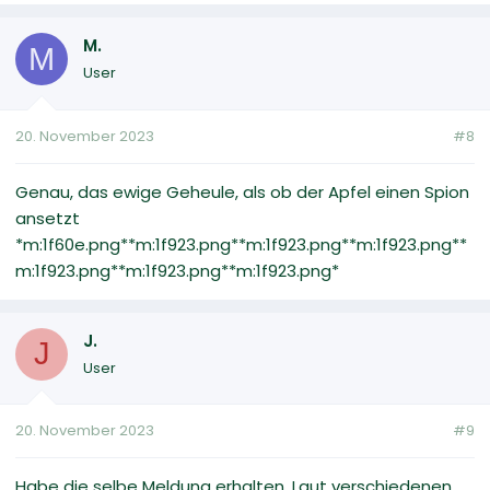
M.
M
User
20. November 2023
#8
Genau, das ewige Geheule, als ob der Apfel einen Spion
ansetzt
*m:1f60e.png**m:1f923.png**m:1f923.png**m:1f923.png**
m:1f923.png**m:1f923.png**m:1f923.png*
J.
J
User
20. November 2023
#9
Habe die selbe Meldung erhalten. Laut verschiedenen