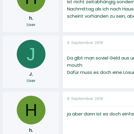
Ist nicht zeitabhängig sonder
Nachmittag als ich nach Hause
scheint vorhanden zu sein, ab
h.
User
9. September 2019
J
Da gibt man soviel Geld aus u
mouth:
Dafür muss es doch eine Lösun
J.
User
9. September 2019
H
ja aber dann ist es doch einf
h.