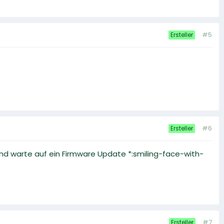
#5
Ersteller
#6
Ersteller
 und warte auf ein Firmware Update *:smiling-face-with-
#7
Ersteller