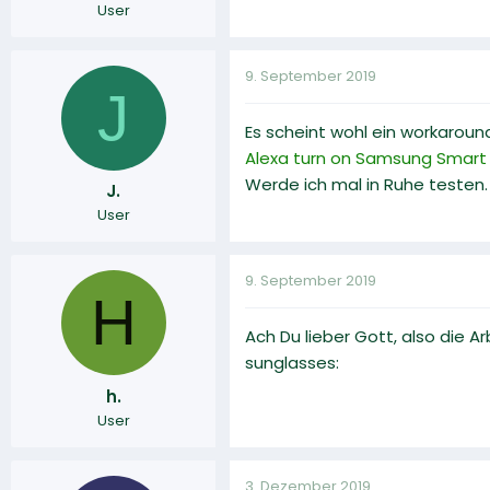
User
9. September 2019
J
Es scheint wohl ein workaroun
Alexa turn on Samsung Smart 
Werde ich mal in Ruhe testen. 
J.
User
9. September 2019
H
Ach Du lieber Gott, also die 
sunglasses:
h.
User
3. Dezember 2019