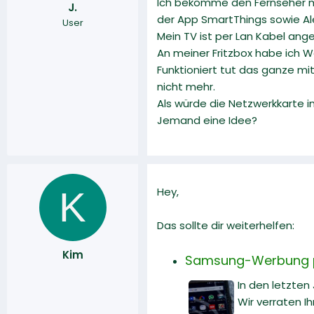
Ich bekomme den Fernseher mi
J.
r
a
der App SmartThings sowie Al
User
m
Mein TV ist per Lan Kabel ang
An meiner Fritzbox habe ich W
Funktioniert tut das ganze mi
nicht mehr.
Als würde die Netzwerkkarte 
Jemand eine Idee?
K
Hey,
Das sollte dir weiterhelfen:
Kim
Samsung-Werbung pe
In den letzte
Wir verraten Ih