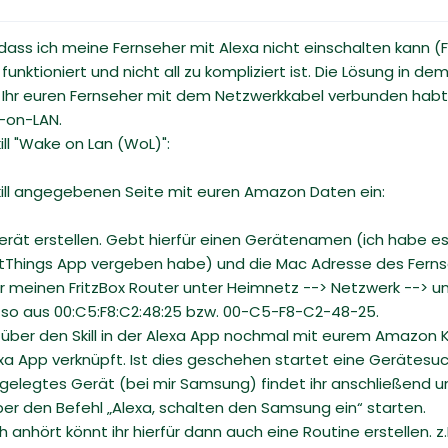
dass ich meine Fernseher mit Alexa nicht einschalten kann (F
nktioniert und nicht all zu kompliziert ist. Die Lösung in dem
 Ihr euren Fernseher mit dem Netzwerkkabel verbunden habt 
-on-LAN.
ill "Wake on Lan (WoL)":
kill angegebenen Seite mit euren Amazon Daten ein:
Gerät erstellen. Gebt hierfür einen Gerätenamen (ich habe e
rtThings App vergeben habe) und die Mac Adresse des Fernse
r meinen FritzBox Router unter Heimnetz --> Netzwerk -->
. so aus 00:C5:F8:C2:48:25 bzw. 00-C5-F8-C2-48-25.
über den Skill in der Alexa App nochmal mit eurem Amazon Kon
exa App verknüpft. Ist dies geschehen startet eine Gerätesuc
gelegtes Gerät (bei mir Samsung) findet ihr anschließend u
ber den Befehl „Alexa, schalten den Samsung ein“ starten.
anhört könnt ihr hierfür dann auch eine Routine erstellen. z.B