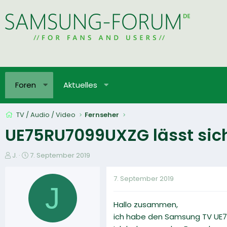
Foren
Aktuelles
TV / Audio / Video
Fernseher
UE75RU7099UXZG lässt sich
E
E
J.
7. September 2019
r
r
s
s
7. September 2019
t
t
J
e
e
Hallo zusammen,
l
l
l
l
ich habe den Samsung TV UE7
e
t