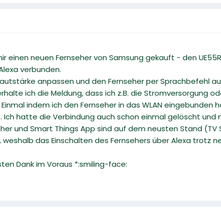
mir einen neuen Fernseher von Samsung gekauft - den UE55
Alexa verbunden.
 Lautstärke anpassen und den Fernseher per Sprachbefehl auss
erhalte ich die Meldung, dass ich z.B. die Stromversorgung o
: Einmal indem ich den Fernseher in das WLAN eingebunden h
t. Ich hatte die Verbindung auch schon einmal gelöscht und ne
her und Smart Things App sind auf dem neusten Stand (TV 
, weshalb das Einschalten des Fernsehers über Alexa trotz 
sten Dank im Voraus *:smiling-face: