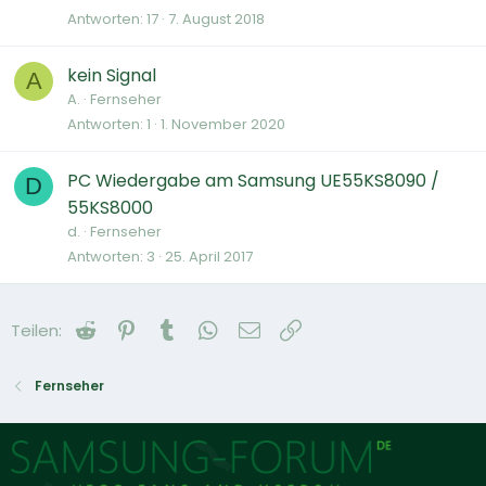
Antworten
17
7. August 2018
kein Signal
A
A.
Fernseher
Antworten
1
1. November 2020
PC Wiedergabe am Samsung UE55KS8090 /
D
55KS8000
d.
Fernseher
Antworten
3
25. April 2017
Reddit
Pinterest
Tumblr
WhatsApp
E-Mail
Link
Teilen:
Fernseher