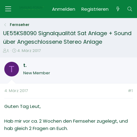
Anmelden
Registrieren
Fernseher
UE55KS8090 Signalqualität Sat Anlage + Sound
über Angeschlossene Stereo Anlage
E
E
t.
4. März 2017
r
r
s
s
t.
T
t
t
New Member
e
e
l
l
l
l
4. März 2017
#1
e
t
r
a
m
Guten Tag Leut,
Hab mir vor ca. 2 Wochen den Fernseher zugelegt, und
hab gleich 2 Fragen an Euch.