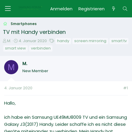
Anmelden
Registrieren
Smartphones
TV mit Handy verbinden
E
E
S
M.
4. Januar 2020
handy
screen mirroring
smart tv
r
r
c
smart view
verbinden
s
s
h
t
t
l
M.
e
e
a
M
l
l
g
New Member
l
l
w
e
t
o
r
a
r
4. Januar 2020
#1
m
t
e
Hallo,
ich habe ein Samsung UE49MU8009 TV und ein Samsung
Galaxy J3(2017) Handy. Leider schaffe ich es nicht diese
Geräte miteinander zu verbinden. Mein Handy hat