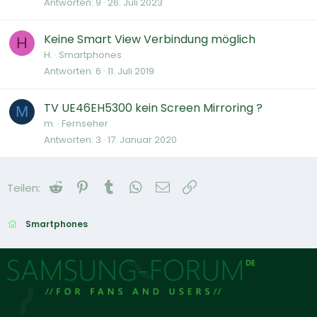
Antworten
9
26. Juli 2023
Keine Smart View Verbindung möglich
H
H.
Smartphones
Antworten
6
11. Juli 2019
TV UE46EH5300 kein Screen Mirroring ?
M
m.
Fernseher
Antworten
3
17. Januar 2020
Reddit
Pinterest
Tumblr
WhatsApp
E-Mail
Link
Teilen:
Smartphones