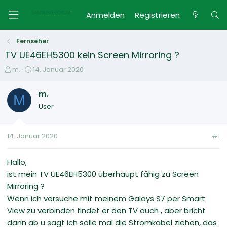
Anmelden
Registrieren
Fernseher
TV UE46EH5300 kein Screen Mirroring ?
E
E
m.
14. Januar 2020
r
r
s
s
m.
M
t
t
User
e
e
l
l
l
l
14. Januar 2020
#1
e
t
r
a
m
Hallo,
ist mein TV UE46EH5300 überhaupt fähig zu Screen
Mirroring ?
Wenn ich versuche mit meinem Galays S7 per Smart
View zu verbinden findet er den TV auch , aber bricht
dann ab u sagt ich solle mal die Stromkabel ziehen, das