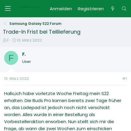
Anmelden
Registrieren
Samsung Galaxy S22 Forum
Trade-In Frist bei Teillieferung
E
E
F.
13. März 2022
r
r
s
s
F.
F
t
t
User
e
e
l
l
l
l
13. März 2022
#1
e
t
r
a
m
Hallo,ich habe vorletzte Woche Freitag mein S22
erhalten. Die Buds Pro kamen bereits zwei Tage früher
an, das Ladepad ist jedoch noch nicht verschickt
worden. Alles wurde in einer Bestellung als
Vorbestelleraktion erworben. Nun stellt sich mir die
Frage, ab wann die zwei Wochen zum einschicken