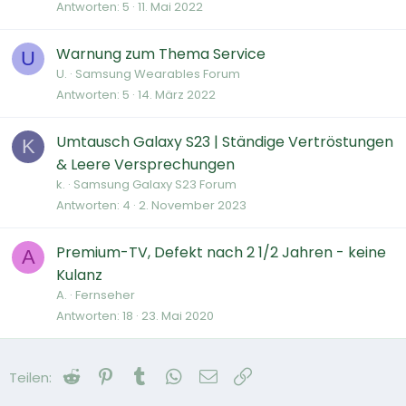
Antworten
5
11. Mai 2022
Warnung zum Thema Service
U
U.
Samsung Wearables Forum
Antworten
5
14. März 2022
Umtausch Galaxy S23 | Ständige Vertröstungen
K
& Leere Versprechungen
k.
Samsung Galaxy S23 Forum
Antworten
4
2. November 2023
Premium-TV, Defekt nach 2 1/2 Jahren - keine
A
Kulanz
A.
Fernseher
Antworten
18
23. Mai 2020
Reddit
Pinterest
Tumblr
WhatsApp
E-Mail
Link
Teilen: