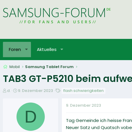
Foren
Aktuelles
Mobil
Samsung Tablet Forum
TAB3 GT-P5210 beim aufwe
E
E
S
d.
9. Dezember 2023
flash schwierigkeiten
r
r
c
s
s
h
9. Dezember 2023
t
t
l
D
e
e
a
l
l
g
Tag Gemeinde ich heisse Frank
l
l
w
Neuer Satz und Quatsch vobei
e
t
o