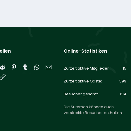
eilen
Online-Statistiken
Reddit
Pinterest
Tumblr
WhatsApp
E-Mail
Zurzeit aktive Mitglieder
15
Link
Zurzeit aktive Gäste
599
Besucher gesamt
614
Die Summen können auch
versteckte Besucher enthalten.