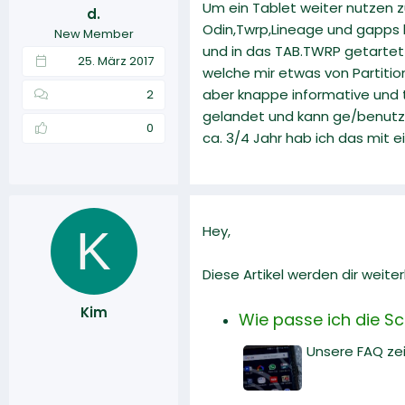
Um ein Tablet weiter nutzen 
d.
r
a
r
Odin,Twrp,Lineage und gapps b
New Member
m
t
und in das TAB.TWRP getartet 
e
25. März 2017
welche mir etwas von Partiti
aber knappe informative und t
2
gelandet und kann ge/benutzt 
0
ca. 3/4 Jahr hab ich das mit
K
Hey,
Diese Artikel werden dir weiter
Kim
Wie passe ich die Sc
Unsere FAQ zei