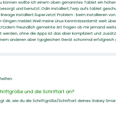
zu können wollte ich einem oben genanntes Tablet ein höhe
esorgt und benutzt..Odin installiert,Twrp aufs tablet gesc
lineage installiert.SuperJetzt Problem : beim installieren
on-Dingen meldet.Weil meine Linux Kenntnissedamit weit üb
rtzdem freundlich gemeinte Art fragen ob mir jemand weiter
werden, ohne die Apps ist das aber kompliziert und .zusätzl
 einem anderen aber typgleichen Gerät schonmal erfolgreich
helfen:
hriftgröße und die Schriftart an?
gt dir, wie du die Schriftgröße/Schriftart deines Galaxy Sm