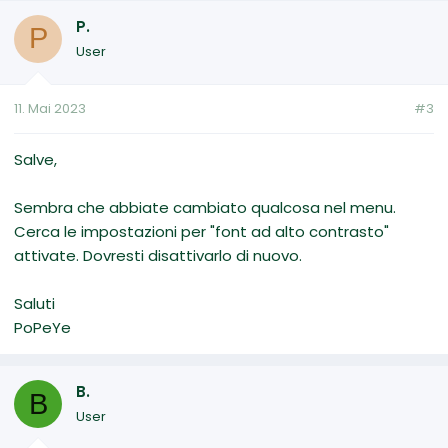
P.
P
User
11. Mai 2023
#3
Salve,
Sembra che abbiate cambiato qualcosa nel menu.
Cerca le impostazioni per "font ad alto contrasto"
attivate. Dovresti disattivarlo di nuovo.
Saluti
PoPeYe
B.
B
User