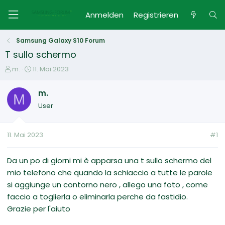
Anmelden
Registrieren
Samsung Galaxy S10 Forum
T sullo schermo
E
E
m.
11. Mai 2023
r
r
s
s
m.
M
t
t
User
e
e
l
l
l
l
11. Mai 2023
#1
e
t
r
a
m
Da un po di giorni mi è apparsa una t sullo schermo del
mio telefono che quando la schiaccio a tutte le parole
si aggiunge un contorno nero , allego una foto , come
faccio a toglierla o eliminarla perche da fastidio.
Grazie per l'aiuto