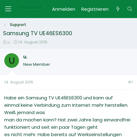
Anmelden
Registrieren
Support
Samsung TV UE46ES6300
E
E
u.
14. August 2015
r
r
s
s
u.
U
t
t
New Member
e
e
l
l
l
l
14. August 2015
#1
e
t
r
a
m
Habe ein Samsung TV UE46ES6300 und kann auf
einmal keine Verbindung zum Internet mehr herstellen.
Weiß jemand was
man da machen kann? Hat zwei Jahre lang einwandfrei
funktioniert und seit ein paar Tagen geht
es nicht mehr. Habe bereits auf Werkseinstellungen