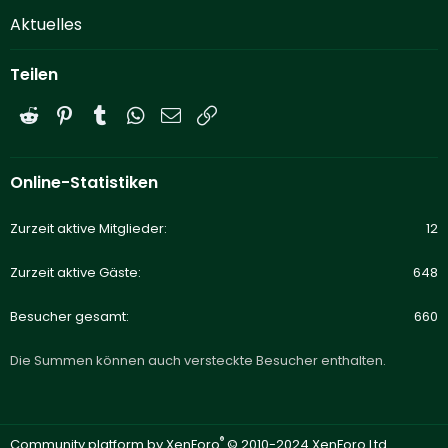
Aktuelles
Teilen
Reddit
Pinterest
Tumblr
WhatsApp
E-Mail
Link
Online-Statistiken
Zurzeit aktive Mitglieder
12
Zurzeit aktive Gäste
648
Besucher gesamt
660
Die Summen können auch versteckte Besucher enthalten.
®
Community platform by XenForo
© 2010-2024 XenForo Ltd.