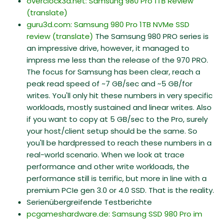
overclock3d.net: Samsung 980 Pro 1TB Review
(translate)
guru3d.com: Samsung 980 Pro 1TB NVMe SSD
review
(translate)
The Samsung 980 PRO series is
an impressive drive, however, it managed to
impress me less than the release of the 970 PRO.
The focus for Samsung has been clear, reach a
peak read speed of ~7 GB/sec and ~5 GB/for
writes. You'll only hit these numbers in very specific
workloads, mostly sustained and linear writes. Also
if you want to copy at 5 GB/sec to the Pro, surely
your host/client setup should be the same. So
you'll be hardpressed to reach these numbers in a
real-world scenario. When we look at trace
performance and other write workloads, the
performance still is terrific, but more in line with a
premium PCIe gen 3.0 or 4.0 SSD. That is the reality.
Serienübergreifende Testberichte
pcgameshardware.de: Samsung SSD 980 Pro im