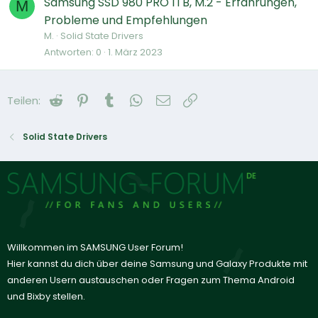
Samsung SSD 980 PRO 1TB, M.2 - Erfahrungen,
M
Probleme und Empfehlungen
M.
Solid State Drivers
Antworten
0
1. März 2023
Reddit
Pinterest
Tumblr
WhatsApp
E-Mail
Link
Teilen:
Solid State Drivers
Willkommen im SAMSUNG User Forum!
Hier kannst du dich über deine Samsung und Galaxy Produkte mit
anderen Usern austauschen oder Fragen zum Thema Android
und Bixby stellen.