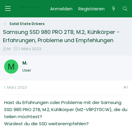
Anmelden
Registrieren
Solid State Drivers
Samsung SSD 980 PRO 2TB, M.2, Kühlkörper -
Erfahrungen, Probleme und Empfehlungen
E
E
M.
1. März 2023
r
r
s
s
M.
M
t
t
User
e
e
l
l
l
l
1. März 2023
#1
e
t
r
a
m
Hast du Erfahrungen oder Probleme mit der Samsung
SSD 980 PRO 2TB, M.2, Kühlkörper (MZ-V8P2T0CW), die du
teilen möchtest?
Würdest du die SSD weiterempfehlen?