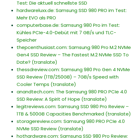
Test: Die aktuell schnellste SSD
hardwareluxx.de: Samsung SSD 980 PRO im Test:
Mehr EVO als PRO
computerbase.de: Samsung 980 Pro im Test:
Kühles PCIe-4.0-Debüt mit 7 GB/s und TLC-
Speicher
thepcenthusiast.com: Samsung 980 Pro M.2 NVMe
Gen4 SSD Review – The Fastest M.2 NVMe SSD To
Date?
(translate)
thessdreview.com: Samsung 980 Pro Gen 4 NVMe
SSD Review (1TB/250GB) – 7GB/s Speed with
Cooler Temps
(translate)
anandtech.com: The Samsung 980 PRO PCIe 4.0
SSD Review: A Spirit of Hope
(translate)
legitreviews.com: Samsung SSD 980 Pro Review –
1TB & 500GB Capacities Benchmarked
(translate)
storagereview.com: Samsung 980 PRO PCIe 4.0
NVMe SSD Review
(translate)
hothardware.com: Samsung SSD 980 Pro Review: