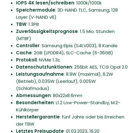
IOPS 4K lesen/schreiben
: 1000k/​1000k
Speichermodule
: 3D-NAND TLC, Samsung, 128
Layer (V-NAND v6)
TBW
: 1.3PB
Zuverlässigkeitsprognose
: 1.5 Mio. Stunden
(MTBF)
Controller
: Samsung Elpis (S4LV003), 8 Kanäle
Cache
: 2GB (LPDDR4), SLC-Cache (6-36GB)
Protokoll
: NVMe 1.3c
Datenschutzfunktionen
: 256bit AES, TCG Opal 2.0
Leistungsaufnahme
: 8.9W (maximal), 6.2W
(Betrieb), 0.035W (Leerlauf), 0.005W
(Schlafmodus)
Abmessungen
: 80x22x8.6mm
Besonderheiten
: L1.2 Low-Power-Standby, M.2-
Kühlkörper
Herstellergarantie
: fünf Jahre oder bis Erreichen
der TBW
Letztes Preisupdate
: 01.03.2023, 16:20