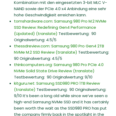
Kombination mit den eingesetzten 3-bit MLC V-
NAND sowie der PCIe 4.0 x4 Anbindung eine sehr
hohe Geschwindigkeit erreichen kann.
tomshardware.com: Samsung 980 Pro M.2 NVMe
SSD Review: Redefining Gen4 Performance
(Updated)
(translate)
Testbewertung: 90
Originalwertung: 4.5/5
thessdreview.com: Samsung 980 Pro Gen4 2TB
NVMe M.2 SSD Review
(translate)
Testbewertung:
90 Originalwertung: 4.5/5
thinkcomputers.org: Samsung 980 Pro PCIe 4.0
NVMe Solid State Drive Review
(translate)
Testbewertung: 90 Originalwertung: 9/10
kitguru.net: Samsung SSD980 PRO 1TB Review
(translate)
Testbewertung: 90 Originalwertung:
9/10 It’s been a long old while since we’ve seen a
high-end Samsung NVMe SSD and it has certainly
been worth the wait as the SSD980 PRO has put
the company firmly back in the spotlight in the