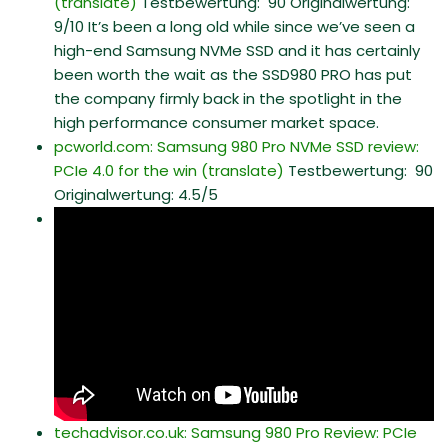
(translate)
Testbewertung: 90 Originalwertung:
9/10 It’s been a long old while since we’ve seen a
high-end Samsung NVMe SSD and it has certainly
been worth the wait as the SSD980 PRO has put
the company firmly back in the spotlight in the
high performance consumer market space.
pcworld.com: Samsung 980 Pro NVMe SSD review:
PCIe 4.0 for the win
(translate)
Testbewertung: 90
Originalwertung: 4.5/5
techadvisor.co.uk: Samsung 980 Pro Review: PCIe