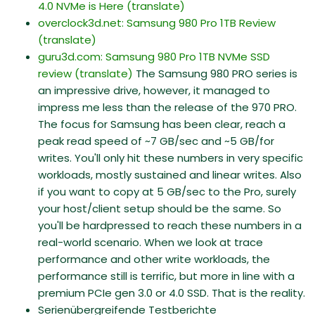
4.0 NVMe is Here
(translate)
overclock3d.net: Samsung 980 Pro 1TB Review
(translate)
guru3d.com: Samsung 980 Pro 1TB NVMe SSD
review
(translate)
The Samsung 980 PRO series is
an impressive drive, however, it managed to
impress me less than the release of the 970 PRO.
The focus for Samsung has been clear, reach a
peak read speed of ~7 GB/sec and ~5 GB/for
writes. You'll only hit these numbers in very specific
workloads, mostly sustained and linear writes. Also
if you want to copy at 5 GB/sec to the Pro, surely
your host/client setup should be the same. So
you'll be hardpressed to reach these numbers in a
real-world scenario. When we look at trace
performance and other write workloads, the
performance still is terrific, but more in line with a
premium PCIe gen 3.0 or 4.0 SSD. That is the reality.
Serienübergreifende Testberichte