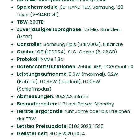
Speichermodule
: 3D-NAND TLC, Samsung, 128
Layer (V-NAND v6)
TBW
: 600TB
Zuverlässigkeitsprognose
: 1.5 Mio. Stunden
(MTBF)
Controller
: Samsung Elpis (S4LV003), 8 Kanäle
Cache
: 1GB (LPDDR4), SLC-Cache (6-36GB)
Protokoll
: NVMe 1.3c
Datenschutzfunktionen
: 256bit AES, TCG Opal 2.0
Leistungsaufnahme
: 8.9W (maximal), 6.2W
(Betrieb), 0.035W (Leerlauf), 0.005W
(Schlafmodus)
Abmessungen
: 80x22x2.38mm
Besonderheiten
: L1.2 Low-Power-Standby
Herstellergarantie
: fünf Jahre oder bis Erreichen
der TBW
Letztes Preisupdate
: 01.03.2023, 15:15
Gelistet seit
: 30.08.2020, 10:14