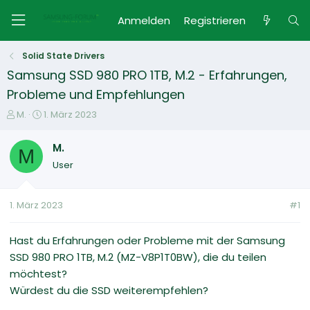
Anmelden
Registrieren
Solid State Drivers
Samsung SSD 980 PRO 1TB, M.2 - Erfahrungen,
Probleme und Empfehlungen
E
E
M.
1. März 2023
r
r
s
s
M.
M
t
t
User
e
e
l
l
l
l
1. März 2023
#1
e
t
r
a
m
Hast du Erfahrungen oder Probleme mit der Samsung
SSD 980 PRO 1TB, M.2 (MZ-V8P1T0BW), die du teilen
möchtest?
Würdest du die SSD weiterempfehlen?