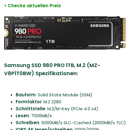
> Checke aktuellen Preis
Samsung SSD 980 PRO 1TB, M.2 (MZ-
V8P1T0BW) Spezifikationen:
Bauform
: Solid State Module (SSM)
Formfaktor
: M.2 2280
Schnittstelle
: M.2/​M-Key (PCIe 4.0 x4)
Lesen
: 7000MB/​s
Schreiben
: 5000MB/s SLC-Cached (2000MB/s TLC)
IOPS 4K lesen/schreiben
: 1000k/​1000k