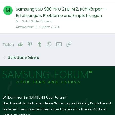
Samsung SSD 980 PRO 2TB, M.2, Kühlkörper -
M
Erfahrungen, Probleme und Empfehlungen
M.
Solid State Drivers
Antworten
0
1. März 2023
Reddit
Pinterest
Tumblr
WhatsApp
E-Mail
Link
Teilen:
Solid State Drivers
Willkommen im SAMSUNG User Forum!
Hier kannst du dich über deine Samsung und Galaxy Produkte mit
anderen Usern austauschen oder Fragen zum Thema Android