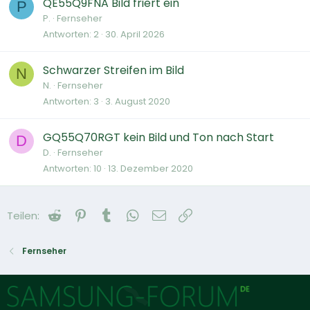
QE55Q9FNA Bild friert ein
P
P.
Fernseher
Antworten
2
30. April 2026
Schwarzer Streifen im Bild
N
N.
Fernseher
Antworten
3
3. August 2020
GQ55Q70RGT kein Bild und Ton nach Start
D
D.
Fernseher
Antworten
10
13. Dezember 2020
Reddit
Pinterest
Tumblr
WhatsApp
E-Mail
Link
Teilen:
Fernseher