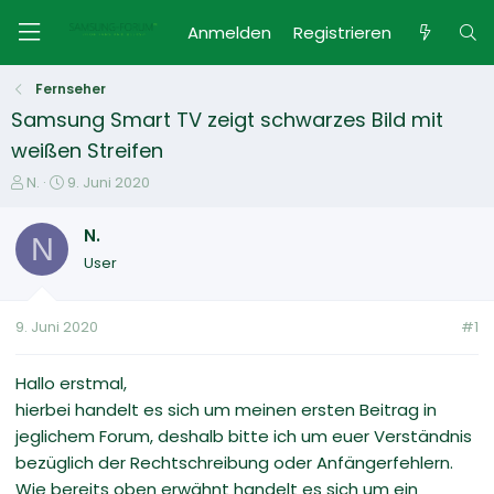
Anmelden
Registrieren
Fernseher
Samsung Smart TV zeigt schwarzes Bild mit
weißen Streifen
E
E
N.
9. Juni 2020
r
r
s
s
N.
N
t
t
User
e
e
l
l
l
l
9. Juni 2020
#1
e
t
r
a
m
Hallo erstmal,
hierbei handelt es sich um meinen ersten Beitrag in
jeglichem Forum, deshalb bitte ich um euer Verständnis
bezüglich der Rechtschreibung oder Anfängerfehlern.
Wie bereits oben erwähnt handelt es sich um ein