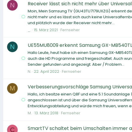
Receiver lässt sich nicht mehr über Universa
N
Moin, Mein Samsung TV (GU43TU7179UXZG) erkennt d
nicht mehr und es lässt sich auch keine Universalfern
und plötzlich wurde der Receiver nicht mehr...
_.
15. März 2021
Fernseher
UE55MU8009 erkennt Samsung GX-MB540TL (F
N
Hallo Leute, heut habe ich einen Samsung GX-MB540TL Re
auch die HD Programme sind freigeschaltet. Auch wurd
Sender gefunden und angezeigt. Aber / Problem...
N.
22. April 2022
Fernseher
Verbesserungsvorschläge Samsung Universalf
M
Hallo, ich besitze einen Q8F und eine 5.1 Soundanlag
angeschlossen ist und über die Samsung Universalfern
Entwicklungsabteilung und würde mich freuen, wenn ei
M.
13. März 2018
Fernseher
SmartTV schaltet beim Umschalten immer au
C