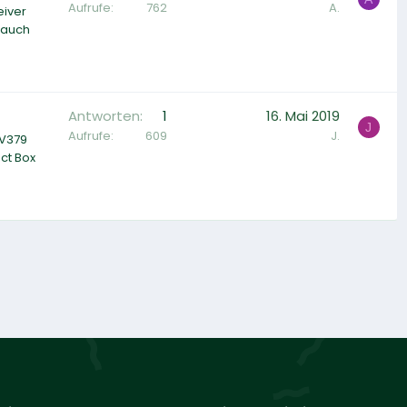
Aufrufe
762
A.
eiver
 auch
Antworten
1
16. Mai 2019
J
Aufrufe
609
J.
-V379
ct Box