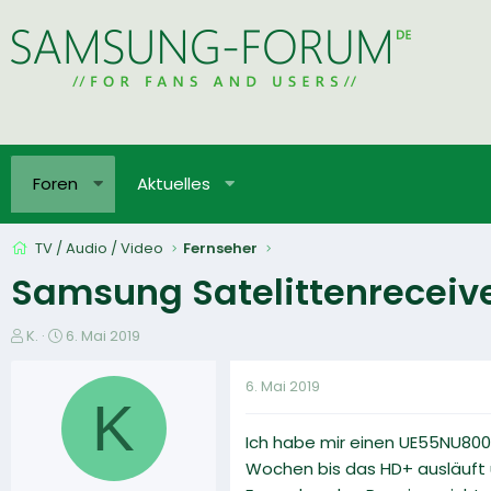
Foren
Aktuelles
TV / Audio / Video
Fernseher
Samsung Satelittenreceive
E
E
K.
6. Mai 2019
r
r
s
s
6. Mai 2019
t
t
K
e
e
Ich habe mir einen UE55NU80
l
l
l
l
Wochen bis das HD+ ausläuft u
e
t