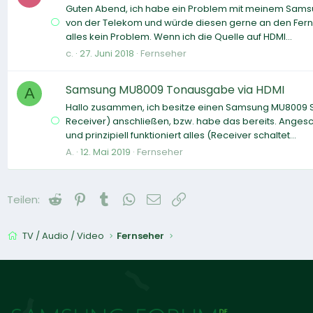
Guten Abend, ich habe ein Problem mit meinem Sams
von der Telekom und würde diesen gerne an den Ferns
alles kein Problem. Wenn ich die Quelle auf HDMI...
c.
27. Juni 2018
Fernseher
Samsung MU8009 Tonausgabe via HDMI
A
Hallo zusammen, ich besitze einen Samsung MU8009 
Receiver) anschließen, bzw. habe das bereits. Anges
und prinzipiell funktioniert alles (Receiver schaltet...
A.
12. Mai 2019
Fernseher
Reddit
Pinterest
Tumblr
WhatsApp
E-Mail
Link
Teilen:
TV / Audio / Video
Fernseher