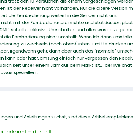
 und trotz den 10 Versuchen die einem vorgeschlagen werden
n ist der Receiver nicht vorhanden. Nur die ältere Version m
tet die Fernbedienung weiterhin die Sender nicht um.
nicht mit der Fernbedienung einrichte und statdessen glaube
MI 1 schalte, inklusive Umschalten und alles was dazu gehört
l die Fernbedienung nicht umstellt. Wenn ich dann umstelle
nbedienung zu wechseln (nach oben/unten + mitte drücken um
bar. Irgendwann geht dann aber auch das "normale" Umscha
n kann oder hat Samsung einfach nur vergessen den Receiver 
lich seit unter einem Jahr auf dem Markt ist.... der live ch
sowas speziellem.
gen und Anleitungen suchst, sind diese Artikel empfehlens
t erkannt - das hilft