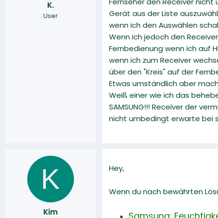
Fernseher den Receiver nicht
K.
r
a
Gerät aus der Liste auszuwähle
User
m
wenn ich den Auswählen schal
Wenn ich jedoch den Receiver 
Fernbedienung wenn ich auf HD
wenn ich zum Receiver wechse
über den "Kreis" auf der Fer
Etwas umständlich aber mach
Weiß einer wie ich das behebe
SAMSUNG!!! Receiver der vermut
nicht umbedingt erwarte bei 
K
Hey,
Wenn du nach bewährten Lösun
Kim
Samsung: Feuchtigkei