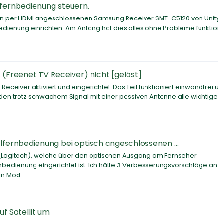
lfernbedienung steuern.
en per HDMI angeschlossenen Samsung Receiver SMT-C5120 von Uni
bedienung einrichten. Am Anfang hat dies alles ohne Probleme funktio
reenet TV Receiver) nicht [gelöst]
ceiver aktiviert und eingerichtet. Das Teil funktioniert einwandfrei 
en trotz schwachem Signal mit einer passiven Antenne alle wichtig
ernbedienung bei optisch angeschlossenen ...
e (Logitech), welche über den optischen Ausgang am Fernseher
bedienung eingerichtet ist. Ich hätte 3 Verbesserungsvorschläge an
n Mod...
f Satellit um