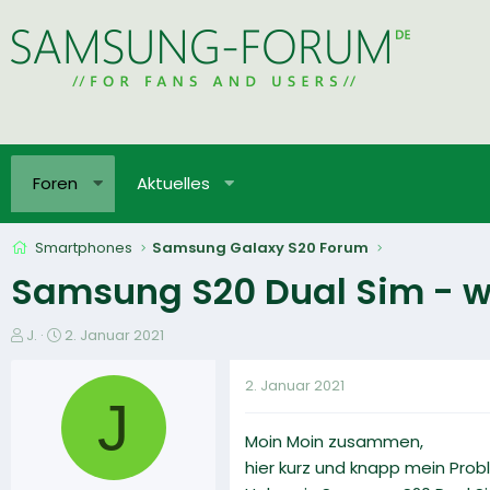
Foren
Aktuelles
Smartphones
Samsung Galaxy S20 Forum
Samsung S20 Dual Sim - 
E
E
J.
2. Januar 2021
r
r
s
s
2. Januar 2021
t
t
J
e
e
Moin Moin zusammen,
l
l
l
l
hier kurz und knapp mein Prob
e
t