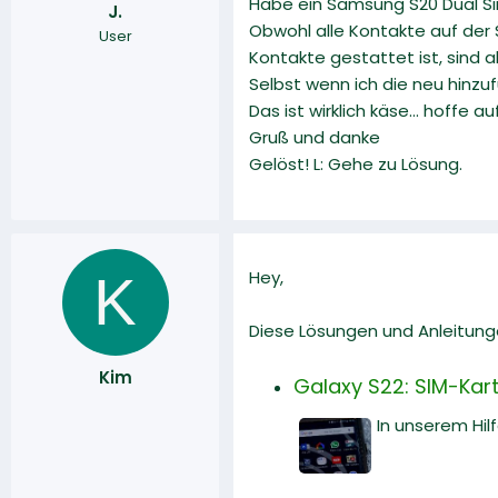
Habe ein Samsung S20 Dual Sim
J.
r
a
Obwohl alle Kontakte auf der 
User
m
Kontakte gestattet ist, sind 
Selbst wenn ich die neu hinzu
Das ist wirklich käse... hoffe
Gruß und danke
Gelöst! L: Gehe zu Lösung.
K
Hey,
Diese Lösungen und Anleitunge
Kim
Galaxy S22: SIM-Karte
In unserem Hilf