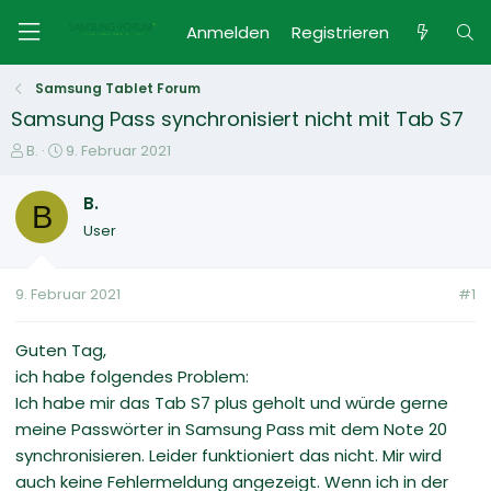
Anmelden
Registrieren
Samsung Tablet Forum
Samsung Pass synchronisiert nicht mit Tab S7
E
E
B.
9. Februar 2021
r
r
s
s
B.
B
t
t
User
e
e
l
l
l
l
9. Februar 2021
#1
e
t
r
a
m
Guten Tag,
ich habe folgendes Problem:
Ich habe mir das Tab S7 plus geholt und würde gerne
meine Passwörter in Samsung Pass mit dem Note 20
synchronisieren. Leider funktioniert das nicht. Mir wird
auch keine Fehlermeldung angezeigt. Wenn ich in der