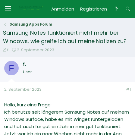
Anmelden
Registrieren
Samsung Apps Forum
Samsung Notes funktioniert nicht mehr bei
Windows, wie greife ich auf meine Notizen zu?
E
E
f.
2. September 2023
r
r
s
s
f.
F
t
t
User
e
e
l
l
l
l
2. September 2023
#1
e
t
r
a
m
Hallo, kurz eine Frage:
Ich benutze seit längerem Samsung Notes auf meinem
Windows Surface, habe es mit Winget runtergeladen
und hat auch für gut ein Jahr immer gut funktioniert.
Jetzt war ich ein paar Wochen nicht mehr in der App