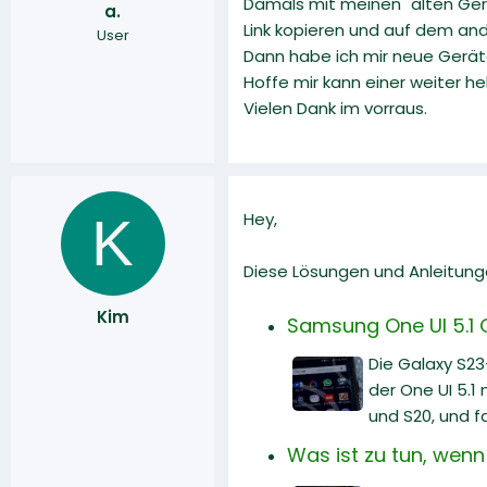
Damals mit meinen "alten Gerä
a.
r
a
Link kopieren und auf dem and
User
m
Dann habe ich mir neue Geräte
Hoffe mir kann einer weiter h
Vielen Dank im vorraus.
K
Hey,
Diese Lösungen und Anleitunge
Kim
Samsung One UI 5.1 
Die Galaxy S23
der One UI 5.1
und S20, und f
Was ist zu tun, wenn