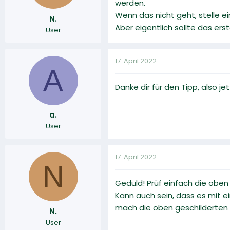
werden.
Wenn das nicht geht, stelle 
N.
Aber eigentlich sollte das ers
User
17. April 2022
A
Danke dir für den Tipp, also j
a.
User
17. April 2022
N
Geduld! Prüf einfach die obe
Kann auch sein, dass es mit e
mach die oben geschilderten 
N.
User