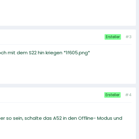
#3
Ersteller
och mit dem S22 hin kriegen *1f605.png*
#4
Ersteller
er so sein, schalte das A52 in den Offline- Modus und