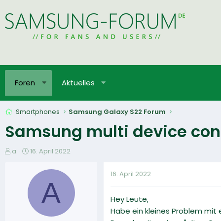
Foren
Aktuelles
Smartphones
Samsung Galaxy S22 Forum
Samsung multi device conn
E
E
a.
16. April 2022
r
r
s
s
16. April 2022
t
t
A
e
e
Hey Leute,
l
l
l
l
Habe ein kleines Problem mit e
e
t