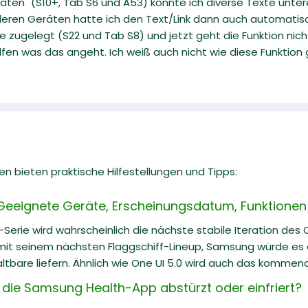
ten" (S10+, Tab S6 und A53) könnte ich diverse Texte unterei
eren Geräten hatte ich den Text/Link dann auch automatisch
 zugelegt (S22 und Tab S8) und jetzt geht die Funktion nich
elfen was das angeht. Ich weiß auch nicht wie diese Funktion
n bieten praktische Hilfestellungen und Tipps:
Geeignete Geräte, Erscheinungsdatum, Funktionen 
-Serie wird wahrscheinlich die nächste stabile Iteration des
 mit seinem nächsten Flaggschiff-Lineup, Samsung würde es a
altbare liefern. Ähnlich wie One UI 5.0 wird auch das kommende
 die Samsung Health-App abstürzt oder einfriert?