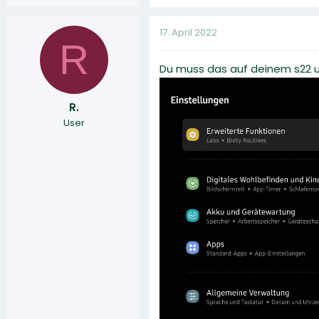
17. April 2022
R
Du muss das auf deinem s22 
R.
User