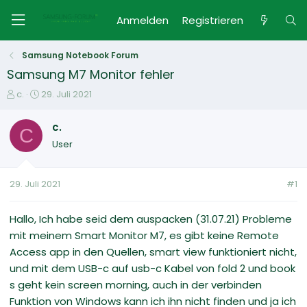
Anmelden
Registrieren
Samsung Notebook Forum
Samsung M7 Monitor fehler
E
E
c.
29. Juli 2021
r
r
s
s
c.
C
t
t
User
e
e
l
l
l
l
29. Juli 2021
#1
e
t
r
a
m
Hallo, Ich habe seid dem auspacken (31.07.21) Probleme
mit meinem Smart Monitor M7, es gibt keine Remote
Access app in den Quellen, smart view funktioniert nicht,
und mit dem USB-c auf usb-c Kabel von fold 2 und book
s geht kein screen morning, auch in der verbinden
Funktion von Windows kann ich ihn nicht finden und ja ich