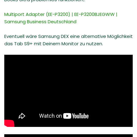
Multiport Adapter (EE-P3200) | EE-P3200BJEGWW |
Samsung Business Deutschland
Eventuell wäre Samsung DEX eine alternative Möglichkeit
das Tab S9+ mit Deinem Monitor zu nutzen.