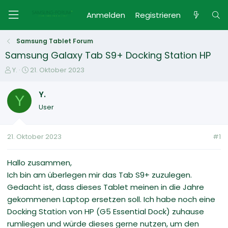
Anmelden
Registrieren
Samsung Tablet Forum
Samsung Galaxy Tab S9+ Docking Station HP
E
E
Y.
21. Oktober 2023
r
r
s
s
Y.
Y
t
t
User
e
e
l
l
l
l
21. Oktober 2023
#1
e
t
r
a
m
Hallo zusammen,
Ich bin am überlegen mir das Tab S9+ zuzulegen.
Gedacht ist, dass dieses Tablet meinen in die Jahre
gekommenen Laptop ersetzen soll. Ich habe noch eine
Docking Station von HP (G5 Essential Dock) zuhause
rumliegen und würde dieses gerne nutzen, um den