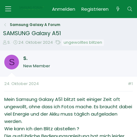
Anmelden
Registrieren
Samsung Galaxy A Forum
SAMSUNG Galaxy A51
E
E
S
S.
24. Oktober 2024
ungewolltes blitzen
r
r
c
s
s
h
S.
t
S
t
l
New Member
e
e
a
l
l
g
l
l
w
24. Oktober 2024
#1
e
t
o
r
a
r
m
t
Mein Samsung Galaxy A51 blitzt seit einiger Zeit oft
e
ungewollt, ohne dass ich Fotos mache. Es braucht dabei
viel Energie und der Akku muss täglich aufgeladen
werden.
Wie kann ich den Blitz abstellen ?
Die ausführliche Bedienungsanleitung hat mich leider