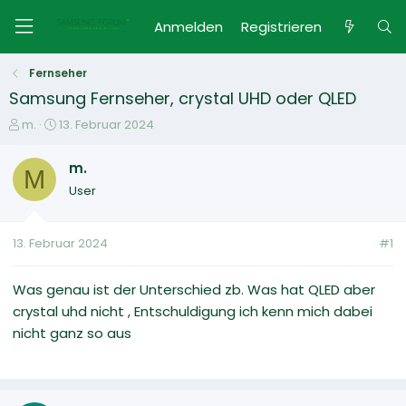
Anmelden
Registrieren
Fernseher
Samsung Fernseher, crystal UHD oder QLED
E
E
m.
13. Februar 2024
r
r
s
s
m.
M
t
t
User
e
e
l
l
l
l
13. Februar 2024
#1
e
t
r
a
m
Was genau ist der Unterschied zb. Was hat QLED aber
crystal uhd nicht , Entschuldigung ich kenn mich dabei
nicht ganz so aus