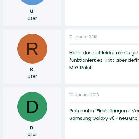
U.
User
7. Januar 2018
R
Hallo, das hat leider nichts 
funktioniert es. Tritt aber de
MfG Ralph
R.
User
10. Januar 2018
D
Geh mal in "Einstellungen > V
Samsung Galaxy S8+ neu und se
D.
User