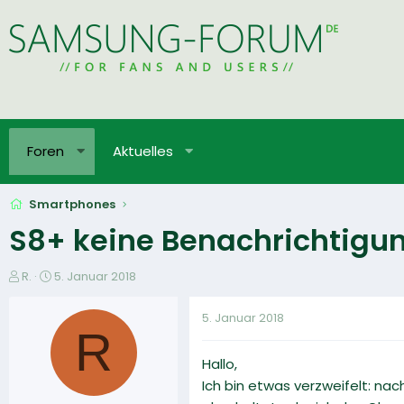
Foren
Aktuelles
Smartphones
S8+ keine Benachrichtigu
E
E
R.
5. Januar 2018
r
r
s
s
5. Januar 2018
t
t
R
e
e
Hallo,
l
l
l
l
Ich bin etwas verzweifelt: na
e
t