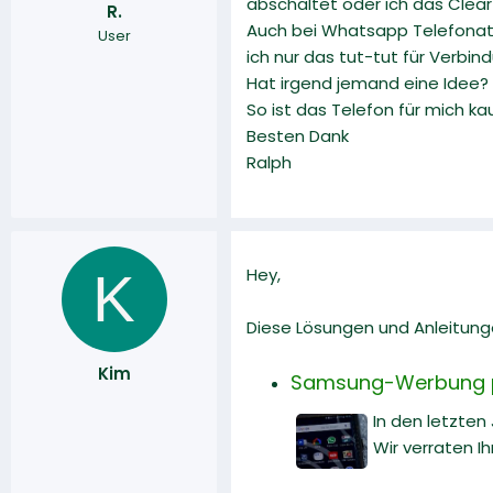
abschaltet oder ich das Clear
R.
r
a
Auch bei Whatsapp Telefonaten
User
m
ich nur das tut-tut für Verbi
Hat irgend jemand eine Idee?
So ist das Telefon für mich ka
Besten Dank
Ralph
K
Hey,
Diese Lösungen und Anleitung
Kim
Samsung-Werbung pe
In den letzte
Wir verraten Ih