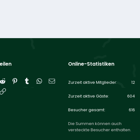
eilen
Online-Statistiken
Reddit
Pinterest
Tumblr
WhatsApp
E-Mail
Zurzeit aktive Mitglieder
12
Link
Zurzeit aktive Gäste
604
Besucher gesamt
616
Die Summen können auch
versteckte Besucher enthalten.