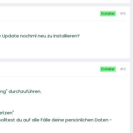
#5
Ersteller
are Update nochml neu zu installieren?
#6
Ersteller
rung" durchzuführen.
setzen"
olltest du auf alle Fälle deine persönlichen Daten -