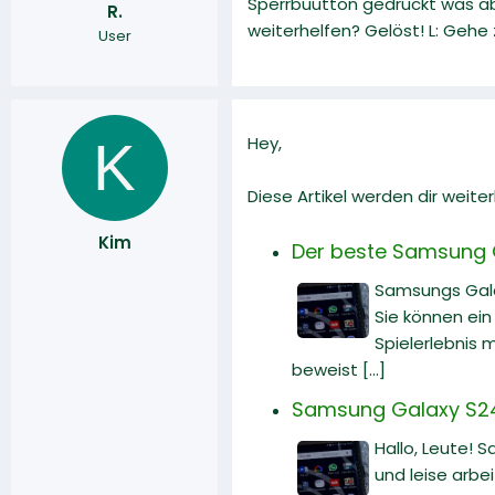
Sperrbuutton gedrückt was abe
R.
r
a
weiterhelfen? Gelöst! L: Gehe 
User
m
K
Hey,
Diese Artikel werden dir weiter
Kim
Der beste Samsung G
Samsungs Gala
Sie können ein
Spielerlebnis
beweist [...]
Samsung Galaxy S24 U
Hallo, Leute! 
und leise arbe