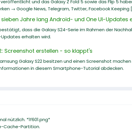
eröffentlicht und das Galaxy Z Fold 5 sowie das Flip 5 hab
rken → Google News, Telegram, Twitter, Facebook Keeping [.
 sieben Jahre lang Android- und One UI-Updates e
estätigt, dass die Galaxy S24-Serie im Rahmen der Nachh
-Updates erhalten wird.
 Screenshot erstellen - so klappt's
Samsung Galaxy S22 besitzen und einen Screenshot machen m
nformationen in diesem Smartphone-Tutorial abdecken.
l nützlich. *1f601.png*
e-Cache-Partition.