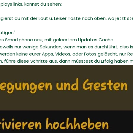
lays links, kannst du sehen:
gierst du mit der Laut u. Leiser Taste nach oben, wo jetzt st
ätigen"
 das Smartphone neu, mit geleertem Updates Cache.
eweils nur wenige Sekunden, wenn man es durchführt, also ist
 werden keine eurer Apps, Videos, oder Fotos gelöscht, nur 
, führe diese Schritte aus, dann müsstest du Erfolg haben mi