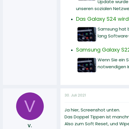
Update wurde v
unseren sozialen Netzwe
Das Galaxy S24 wird
Samsung hat b
lang Software
Samsung Galaxy S22:
Wenn Sie ein 
notwendigen I
30. Juli 2021
V
Ja hier, Screenshot unten.
Das Doppel Tippen ist manchma
Also zum Soft Reset, und Wip
V.