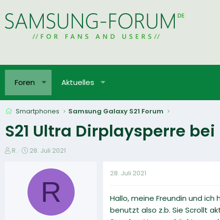
Foren
Aktuelles
Smartphones
Samsung Galaxy S21 Forum
S21 Ultra Dirplaysperre b
E
E
R.
28. Juli 2021
r
r
s
s
28. Juli 2021
t
t
R
e
e
Hallo, meine Freundin und ich
l
l
l
l
benutzt also z.b. Sie Scrollt 
e
t