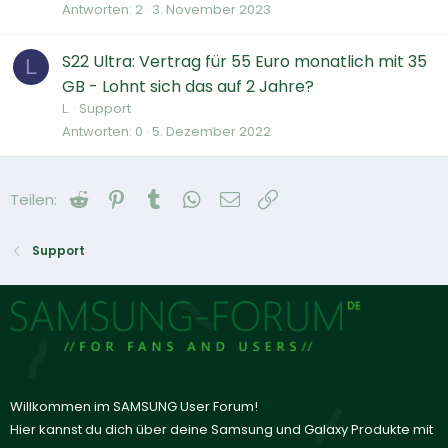
Antworten
2
3. November 2023
S22 Ultra: Vertrag für 55 Euro monatlich mit 35
L
GB - Lohnt sich das auf 2 Jahre?
L.
Support
Antworten
0
5. Dezember 2022
Reddit
Pinterest
Tumblr
WhatsApp
E-Mail
Link
Teilen:
Support
Willkommen im SAMSUNG User Forum!
Hier kannst du dich über deine Samsung und Galaxy Produkte mit