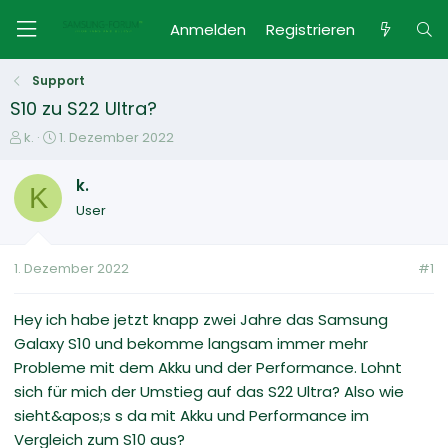
Anmelden
Registrieren
Support
S10 zu S22 Ultra?
E
E
k.
1. Dezember 2022
r
r
s
s
k.
K
t
t
User
e
e
l
l
l
l
1. Dezember 2022
#1
e
t
r
a
m
Hey ich habe jetzt knapp zwei Jahre das Samsung
Galaxy S10 und bekomme langsam immer mehr
Probleme mit dem Akku und der Performance. Lohnt
sich für mich der Umstieg auf das S22 Ultra? Also wie
sieht&apos;s s da mit Akku und Performance im
Vergleich zum S10 aus?