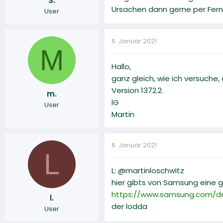
S.
Ursachen dann gerne per Fern
User
6. Januar 2021
M
Hallo,
ganz gleich, wie ich versuche
Version 1372.2.
m.
lG
User
Martin
6. Januar 2021
L
L: @martinloschwitz
hier gibts von Samsung eine 
https://www.samsung.com/de
l.
der lodda
User