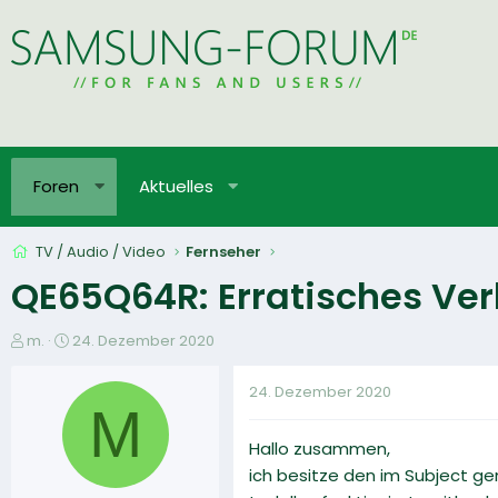
Foren
Aktuelles
TV / Audio / Video
Fernseher
QE65Q64R: Erratisches Ver
E
E
m.
24. Dezember 2020
r
r
s
s
24. Dezember 2020
t
t
M
e
e
Hallo zusammen,
l
l
l
l
ich besitze den im Subject g
e
t