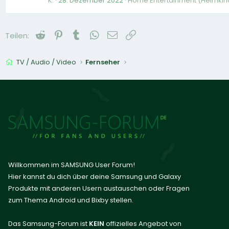
K.
28. Dezember 2022
Home Entertainment (Heimkin
Reddit
Pinterest
Tumblr
WhatsApp
E-Mail
Link
Teilen:
TV / Audio / Video
Fernseher
Willkommen im SAMSUNG User Forum!
Hier kannst du dich über deine Samsung und Galaxy
Produkte mit anderen Usern austauschen oder Fragen
zum Thema Android und Bixby stellen.
Das Samsung-Forum ist
KEIN
offizielles Angebot von