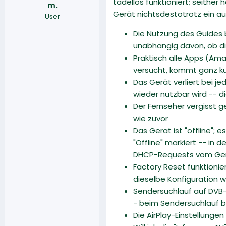
tadellos funktioniert; seith
m.
r
a
Gerät nichtsdestotrotz ein a
User
m
Die Nutzung des Guides 
unabhängig davon, ob die
Praktisch alle Apps (Ama
versucht, kommt ganz k
Das Gerät verliert bei 
wieder nutzbar wird -- di
Der Fernseher vergisst g
wie zuvor
Das Gerät ist "offline";
"Offline" markiert -- in
DHCP-Requests vom Ge
Factory Reset funktionie
dieselbe Konfiguration w
Sendersuchlauf auf DVB-C
- beim Sendersuchlauf b
Die AirPlay-Einstellunge