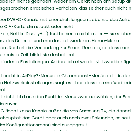
er habe ich nichts geändert, weder am Gerät noch am Setup 
usgesprochen erratisches Verhalten, das seither auch nicht
bei DVB-C-Kanälen ist unendlich langsam, ebenso das Aufrufe
 CI+-Karte drin steckt oder nicht
zon, Netflix, Disney+ ...) funktionieren nicht mehr -- sie s
urz das Drehrad und man landet wieder im Home-Menü
jedem Restart die Verbindung zur Smart Remote, so dass man 
e meiste Zeit blinkt sie deshalb rot
eänderte Einstellungen. Ändere ich etwa die Netzwerkkonfigur
 es taucht in AirPlay2-Menüs, in Chromecast-Menüs oder in d
 den Netzwerkeinstellungen sagt es aber, dass es eine Verbi
rät
rt nicht: Ich kann den Punkt im Menü zwar auswählen, der F
ie zuvor
 findet keine Kanäle außer die von Samsung TV, die danach a
ehauptet das Gerät aber auch nach zwei Sekunden, es sei f
n im Konfigurationsmenü sind ausgegraut