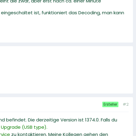
int die zwar, aber erst nach ca. einer Minute
eingeschaltet ist, funktioniert das Decoding, man kann
#2
Ersteller
befindet. Die derzeitige Version ist 1374.0. Falls du
 Upgrade (USB type).
vice
zu kontaktieren. Meine Kollegen gehen den