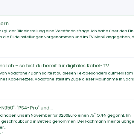
hern
bzgl. der Bildeinstellung eine Verständnisfrage. Ich habe über den E
dann die Bildeinstellungen vorgenommen und im TV Menü angegeben, 
l ab – so bist du bereit für digitales Kabel-TV
on Vodafone? Dann solltest du diesen Text besonders aufmerksam 
 seines Kabelnetzes. Vodafone stellt im Zuge dieser Maßnahme in Sac
50", "PS4-Pro" und ...
und haben uns im November für 3200Euro einen 75" Q7FN gegönnt. Im
geschraubt und in Betrieb genommen. Der Fachmann meinte übrige
r...