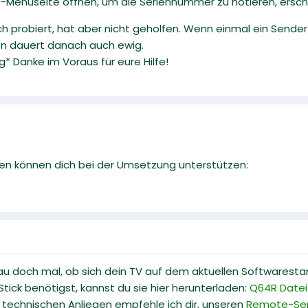
TV"-Menüseite öffnen, um die Seriennummer zu notieren, ersche
probiert, hat aber nicht geholfen. Wenn einmal ein Sender 
en dauert danach auch ewig.
g* Danke im Voraus für eure Hilfe!
en können dich bei der Umsetzung unterstützen:
au doch mal, ob sich dein TV auf dem aktuellen Softwarestand 
tick benötigst, kannst du sie hier herunterladen:
Q64R Datei
technischen Anliegen empfehle ich dir, unseren
Remote-Ser