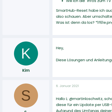
Will ich die "Infos zum 
SmartHub-Reset habe ich auch 
also schauen. Aber umschalt
Was ist denn da los? *1f61e.pn
K
Hey,
Diese Lösungen und Anleitung
Kim
6. Januar 2021
S
Hallo L: @martinloschwitz, sch
diese für ein Update per USB-S
Aufgrund des Umfangs deiner 