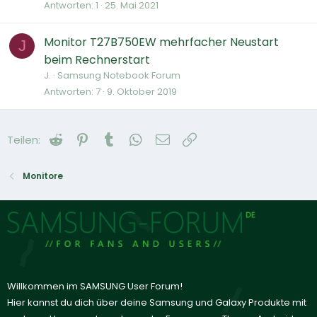
Antworten
1
25. Mai 2021
Monitor T27B750EW mehrfacher Neustart
J
beim Rechnerstart
J.
Samsung Notebook Forum
Antworten
7
9. Oktober 2019
Reddit
Pinterest
Tumblr
WhatsApp
E-Mail
Link
Teilen:
Monitore
Willkommen im SAMSUNG User Forum!
Hier kannst du dich über deine Samsung und Galaxy Produkte mit