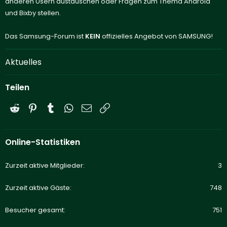
anderen Usern austauschen oder Fragen zum Thema Android
und Bixby stellen.
Das Samsung-Forum ist
KEIN
offizielles Angebot von SAMSUNG!
Aktuelles
Teilen
Reddit
Pinterest
Tumblr
WhatsApp
E-Mail
Link
Online-Statistiken
Zurzeit aktive Mitglieder
3
Zurzeit aktive Gäste
748
Besucher gesamt
751