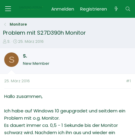
Anmelden
Registrieren
Monitore
Problem mit S27D390h Monitor
E
E
S.
25. März 2016
r
r
s
s
S.
S
t
t
New Member
e
e
l
l
l
l
25. März 2016
#1
e
t
r
a
m
Hallo zusammen,
Ich habe auf Windows 10 geupgradet und seitdem ein
Problem mit o.g. Monitor.
Es dauert immer ca. 0,5 - 1 Sekunde bis der Monitor
schwarz wird. Nachdem ich ihn aus und wieder ein