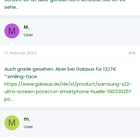
sehe...
M.
M
User
17. Februar 2022
#16
Auch grade gesehen. Aber bei Galaxus für 13,17€
*:smiling-face:
https://www.galaxus.de/de/s1/product/samsung-s22-
ultra-screen-potector-smartphone-huelle-19033025?
pc...
m.
M
User