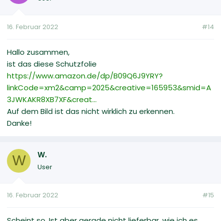
16. Februar 2022
#14
Hallo zusammen,
ist das diese Schutzfolie
https://www.amazon.de/dp/B09Q6J9YRY?
linkCode=xm2&camp=2025&creative=165953&smid=A
3JWKAKR8XB7XF&creat...
Auf dem Bild ist das nicht wirklich zu erkennen.
Danke!
W.
W
User
16. Februar 2022
#15
Scheint so. Ist aber gerade nicht lieferbar, wie ich es