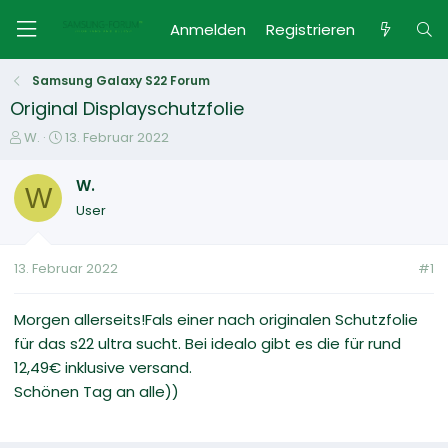
Anmelden
Registrieren
Samsung Galaxy S22 Forum
Original Displayschutzfolie
E
E
W.
13. Februar 2022
r
r
s
s
W.
W
t
t
User
e
e
l
l
l
l
13. Februar 2022
#1
e
t
r
a
m
Morgen allerseits!Fals einer nach originalen Schutzfolie
für das s22 ultra sucht. Bei idealo gibt es die für rund
12,49€ inklusive versand.
Schönen Tag an alle))