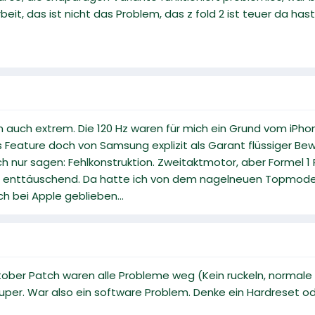
eit, das ist nicht das Problem, das z fold 2 ist teuer da ha
len auch extrem. Die 120 Hz waren für mich ein Grund vom iP
es Feature doch von Samsung explizit als Garant flüssiger
ich nur sagen: Fehlkonstruktion. Zweitaktmotor, aber Formel 1
ch enttäuschend. Da hatte ich von dem nagelneuen Topmodell 
h bei Apple geblieben...
ber Patch waren alle Probleme weg (Kein ruckeln, normale W
 super. War also ein software Problem. Denke ein Hardreset o