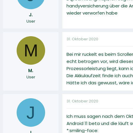
handyversicherung über die Arb
wieder verworfen habe
J.
User
31. Oktober 2020
M
Bei mir ruckelt es beim Scrol
echt betrogen vor, wird dies
Prozessorleistung liegt, kann 
M.
Die Akkulaufzeit finde ich au
User
Hätte ich das gewusst, wäre ic
31. Oktober 2020
J
Ich muss sagen nach dem Okto
Android 11 beta und die läuft
*:smiling-face:
J.