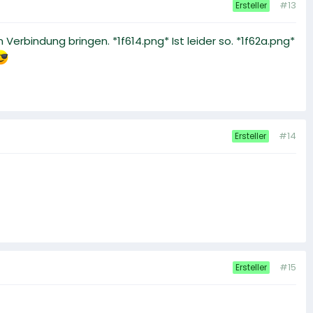
#13
Ersteller
erbindung bringen. *1f614.png* Ist leider so. *1f62a.png*
#14
Ersteller
#15
Ersteller