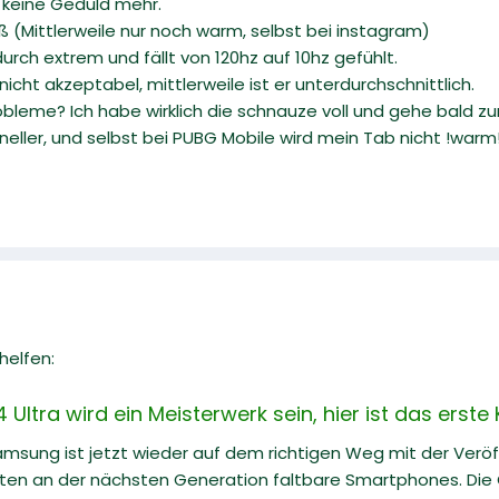
 keine Geduld mehr.
ß (Mittlerweile nur noch warm, selbst bei instagram)
urch extrem und fällt von 120hz auf 10hz gefühlt.
icht akzeptabel, mittlerweile ist er unterdurchschnittlich.
obleme? Ich habe wirklich die schnauze voll und gehe bald z
eller, und selbst bei PUBG Mobile wird mein Tab nicht !warm! 
helfen:
ltra wird ein Meisterwerk sein, hier ist das erste
Samsung ist jetzt wieder auf dem richtigen Weg mit der Veröf
iten an der nächsten Generation faltbare Smartphones. Die G