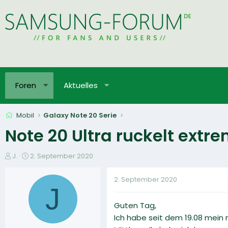
Foren
Aktuelles
Mobil
Galaxy Note 20 Serie
Note 20 Ultra ruckelt extr
E
E
J.
2. September 2020
r
r
s
s
2. September 2020
t
t
J
e
e
Guten Tag,
l
l
l
l
Ich habe seit dem 19.08 mein n
e
t