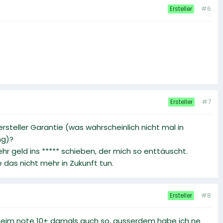
#6
Ersteller
#7
Ersteller
rsteller Garantie (was wahrscheinlich nicht mal in
ng)?
ehr geld ins ***** schieben, der mich so enttäuscht.
 das nicht mehr in Zukunft tun.
#8
Ersteller
r beim note 10+ damals auch so, ausserdem habe ich ne