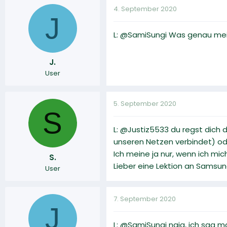
4. September 2020
J
L: @SamiSungi Was genau mei
J.
User
5. September 2020
S
L: @Justiz5533 du regst dich d
unseren Netzen verbindet) od
Ich meine ja nur, wenn ich mic
S.
Lieber eine Lektion an Samsun
User
7. September 2020
J
L: @SamiSungi naja, ich sag m