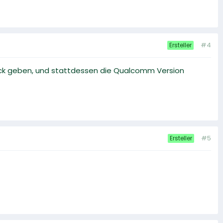
#4
Ersteller
ück geben, und stattdessen die Qualcomm Version
#5
Ersteller