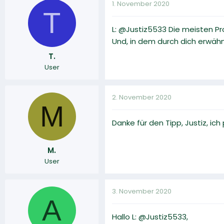
1. November 2020
T
L: @Justiz5533 Die meisten Pro
Und, in dem durch dich erwäh
T.
User
2. November 2020
M
Danke für den Tipp, Justiz, ich
M.
User
3. November 2020
A
Hallo L: @Justiz5533,