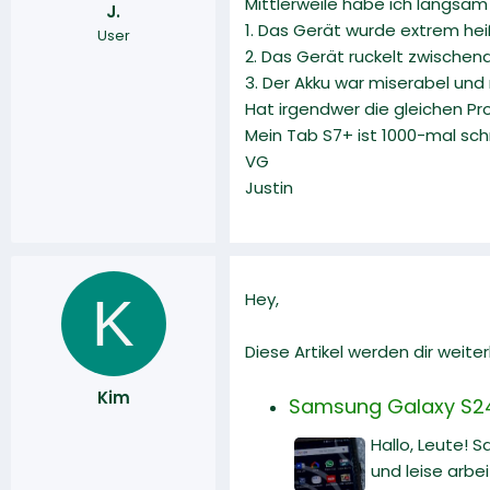
Mittlerweile habe ich langsam
J.
r
a
1. Das Gerät wurde extrem hei
User
m
2. Das Gerät ruckelt zwischend
3. Der Akku war miserabel und n
Hat irgendwer die gleichen Pr
Mein Tab S7+ ist 1000-mal schn
VG
Justin
K
Hey,
Diese Artikel werden dir weiter
Kim
Samsung Galaxy S24 U
Hallo, Leute! 
und leise arbe