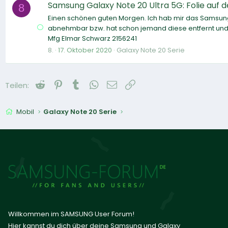
Samsung Galaxy Note 20 Ultra 5G: Folie auf d
8
Einen schönen guten Morgen. Ich hab mir das Samsung G
abnehmbar bzw. hat schon jemand diese entfernt und d
Mfg Elmar Schwarz 2156241
8.
17. Oktober 2020
Galaxy Note 20 Serie
Reddit
Pinterest
Tumblr
WhatsApp
E-Mail
Link
Teilen:
Mobil
Galaxy Note 20 Serie
Willkommen im SAMSUNG User Forum!
Hier kannst du dich über deine Samsung und Galaxy