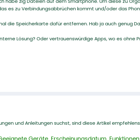
Ich habe zig Dateien auf dem Smartphone. Um diese zu Orga
das es zu Verbindungsabbrüchen kommt und/oder das Phone
mal die Speicherkarte dafür entfernen. Hab ja auch genug D
interne Lösung? Oder vertrauenswürdige Apps, wo es ohne Pr
gen und Anleitungen suchst, sind diese Artikel empfehlens
Geeignete Geräte, Erscheinungsdatum, Funktionen 