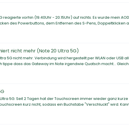
 reagierte vorhin (19.40Uhr - 20.15Uhr) auf nichts. Es wurde mein AO
rücken des Powerbuttons, dem Entfernen des S-Pens, Doppeltklicken 
niert nicht mehr (Note 20 Ultra 5G)
ltra 5G nicht mehr. Verbindung wird hergestellt per WLAN oder USB al
 Ich tippe dass das Gateway im Note irgendwie Quatsch macht... Gleic
5G
Ultra 5G. Seit 2 Tagen hat der Touchscreen immer wieder ganz kurze
ouchscreen kurz nicht, sodass ein Buchstabe "Verschluckt" wird. Kann