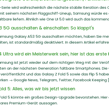
-Serie wird wahrscheinlich die nächste stabile Iteration des
 mit seinem nächsten Flaggschiff-Lineup, Samsung würde es a
altbare liefern. Ähnlich wie One UI 5.0 wird auch das kommende
5G ausschalten & einschalten: So klappt's
Samsung Galaxy A53 5G ausschalten möchten, haben Sie mehre
lten, ist standardmäßig deaktiviert. In diesem Artikel erfahr
ltra wird ein Meisterwerk sein, hier ist das erste
Samsung ist jetzt wieder auf dem richtigen Weg mit der Veröf
iten an der nächsten Generation faltbare Smartphones. Die G
eröffentlicht und das Galaxy Z Fold 5 sowie das Flip 5 hab
rken → Google News, Telegram, Twitter, Facebook Keeping [.
d 5: Alles, was wir bis jetzt wissen
Fold 5 könnte ein großes Design-Upgrade bevorstehen. Hier
bares Premium-Gerät aussagen.