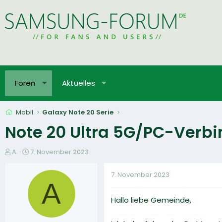
Foren
Aktuelles
Mobil
Galaxy Note 20 Serie
Note 20 Ultra 5G/PC-Ver
E
E
A.
7. November 2023
r
r
s
s
7. November 2023
t
t
A
e
e
Hallo liebe Gemeinde,
l
l
l
l
e
t