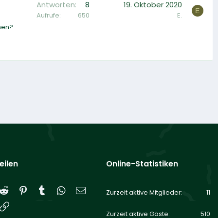
Antworten
8
19. Oktober 2020
E
Aufrufe
650
E.
nen?
eilen
Online-Statistiken
Reddit
Pinterest
Tumblr
WhatsApp
E-Mail
Zurzeit aktive Mitglieder
11
Link
Zurzeit aktive Gäste
510