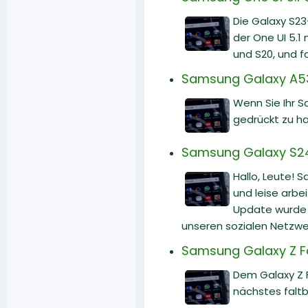
Die Galaxy S23
der One UI 5.1
und S20, und f
Samsung Galaxy A53 
Wenn Sie Ihr 
gedrückt zu ha
Samsung Galaxy S24 U
Hallo, Leute! 
und leise arbe
Update wurde v
unseren sozialen Netzwe
Samsung Galaxy Z Fol
Dem Galaxy Z 
nächstes falt