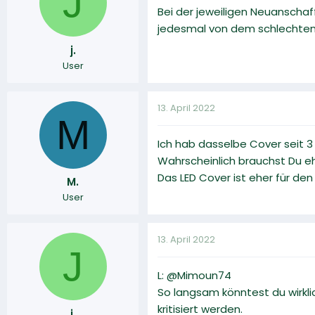
J
Bei der jeweiligen Neuanscha
jedesmal von dem schlechten 
j.
User
13. April 2022
M
Ich hab dasselbe Cover seit 3
Wahrscheinlich brauchst Du eh
Das LED Cover ist eher für den
M.
User
13. April 2022
J
L: @Mimoun74
So langsam könntest du wirkli
kritisiert werden.
j.