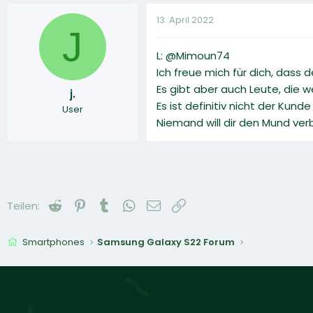
13. April 2022
J
L: @Mimoun74
Ich freue mich für dich, dass 
Es gibt aber auch Leute, die 
j.
Es ist definitiv nicht der Kund
User
Niemand will dir den Mund verb
Reddit
Pinterest
Tumblr
WhatsApp
E-Mail
Link
Teilen:
Smartphones
Samsung Galaxy S22 Forum