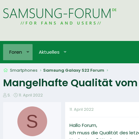
Foren
Aktuelles
Smartphones
Samsung Galaxy S22 Forum
Mangelhafte Qualität vom 
E
E
S.
11. April 2022
r
r
s
s
11. April 2022
t
t
S
e
e
Hallo Forum,
l
l
l
l
ich muss die Qualität des let
e
t