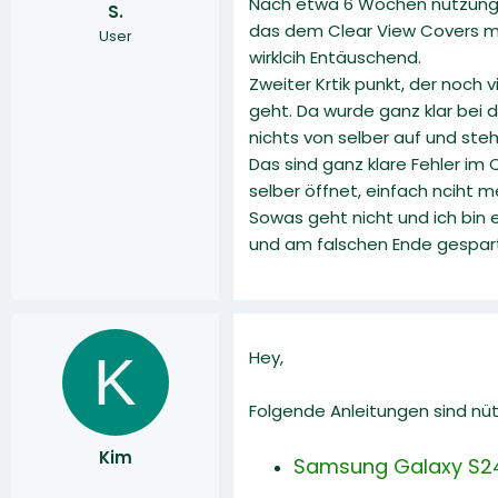
Nach etwa 6 Wochen nutzung, l
S.
r
a
das dem Clear View Covers me
User
m
wirklcih Entäuschend.
Zweiter Krtik punkt, der noch 
geht. Da wurde ganz klar bei 
nichts von selber auf und steh
Das sind ganz klare Fehler im
selber öffnet, einfach nciht 
Sowas geht nicht und ich bin 
und am falschen Ende gespar
K
Hey,
Folgende Anleitungen sind nüt
Kim
Samsung Galaxy S24 U