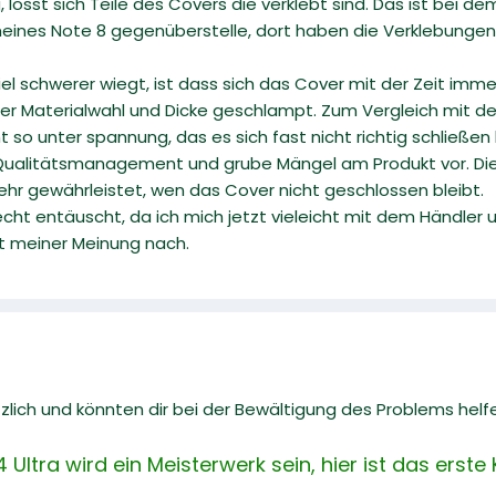
össt sich Teile des Covers die verklebt sind. Das ist bei de
ines Note 8 gegenüberstelle, dort haben die Verklebungen 
viel schwerer wiegt, ist dass sich das Cover mit der Zeit imm
der Materialwahl und Dicke geschlampt. Zum Vergleich mit d
t so unter spannung, das es sich fast nicht richtig schließen 
 Qualitätsmanagement und grube Mängel am Produkt vor. Die 
mehr gewährleistet, wen das Cover nicht geschlossen bleibt.
echt entäuscht, da ich mich jetzt vieleicht mit dem Händle
t meiner Meinung nach.
zlich und könnten dir bei der Bewältigung des Problems helf
ltra wird ein Meisterwerk sein, hier ist das erste